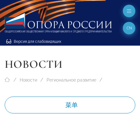
CN
Версия для слабовидящих
НОВОСТИ
Новости
Региональное развитие
菜单