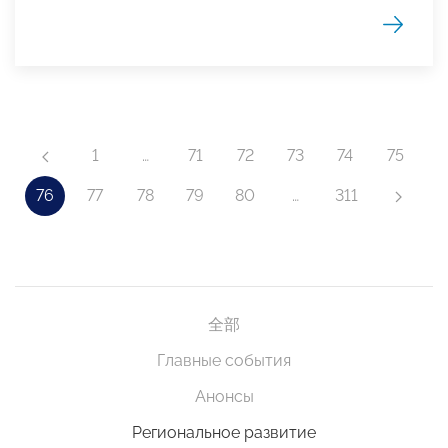
1
…
71
72
73
74
75
76
77
78
79
80
…
311
全部
Главные события
Анонсы
Региональное развитие