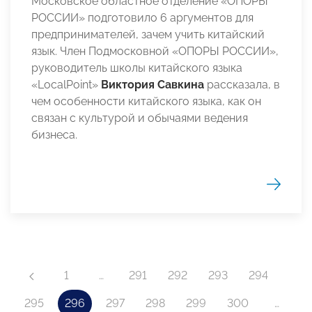
Московское областное отделение «ОПОРЫ
РОССИИ» подготовило 6 аргументов для
предпринимателей, зачем учить китайский
язык. Член Подмосковной «ОПОРЫ РОССИИ»,
руководитель школы китайского языка
«LocalPoint»
Виктория Савкина
рассказала, в
чем особенности китайского языка, как он
связан с культурой и обычаями ведения
бизнеса.
1
…
291
292
293
294
295
296
297
298
299
300
…