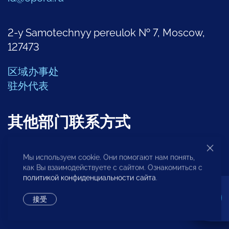
2-y Samotechnyy pereulok № 7, Moscow,
127473
区域办事处
驻外代表
其他部门联系方式
Мы используем cookie. Они помогают нам понять,
创业问题分析中心
как Вы взаимодействуете с сайтом. Ознакомиться с
политикой конфиденциальности сайта
.
+7 (495) 247-4777
接受
区域发展部