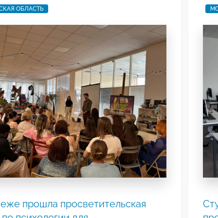
СКАЯ ОБЛАСТЬ
МО
еже прошла просветительская
Сту
 по психологии для
пр