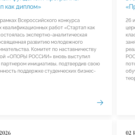
п как диплом»
«П
 рамках Всероссийского конкурса
26 
х квалификационных работ «Стартап как
цер
состоялась экспертно-аналитическая
кла
посвященная развитию молодежного
зан
мательства. Комитет по наставничеству
реа
ой «ОПОРЫ РОССИИ» вновь выступил
РОС
 партнером инициативы, подтвердив свою
пот
нность поддержке студенческих бизнес-
обу
тео
2026
02 