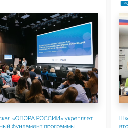
МО
ская «ОПОРА РОССИИ» укрепляет
Шк
тный фундамент программы
вт