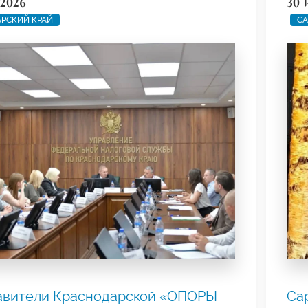
2026
30 
РСКИЙ КРАЙ
СА
авители Краснодарской «ОПОРЫ
Са