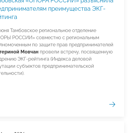
мбовская «ОПОРА РОССИИ» разъяснила
едпринимателям преимущества ЭКГ-
йтинга
июня Тамбовское региональное отделение
ОРЫ РОССИИ» совместно с региональным
лномоченным по защите прав предпринимателей
териной Мовчан
провели встречу, посвященную
дрению ЭКГ-рейтинга (Индекса деловой
утации субъектов предпринимательской
тельности).