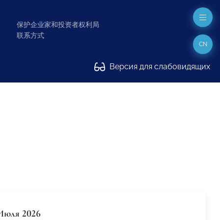
保护企业家和投资者权利局
联系方式
CN
Версия для слабовидящих
Июля 2026