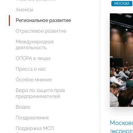
МОСКВА
Анонсы
Региональное развитие
Отраслевое развитие
Международная
деятельность
ОПОРА в лицах
Пресса о нас
Особое мнение
Бюро по защите прав
предпринимателей
Видео
Поздравления
Москов
Поддержка МСП.
экспер