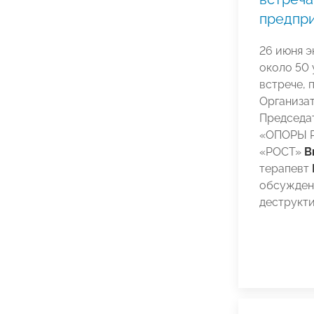
предпр
26 июня 
около 50 
встрече,
Организа
Председа
«ОПОРЫ Р
«РОСТ»
В
терапевт
обсужден
деструкт