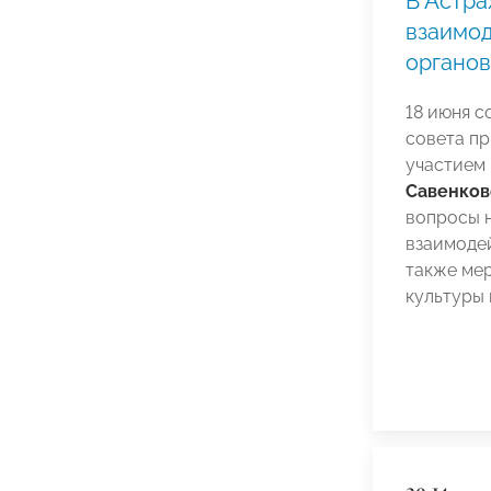
В Астра
взаимод
органов
18 июня с
совета п
участием
Савенков
вопросы 
взаимодей
также ме
культуры 