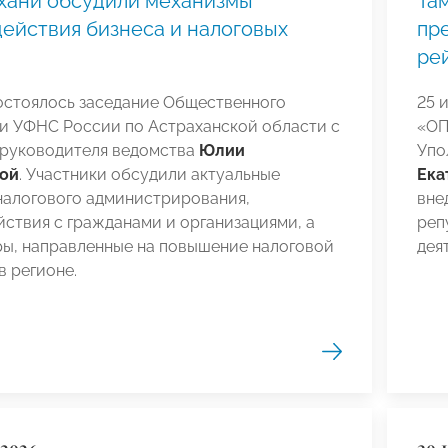
хани обсудили механизмы
Та
ействия бизнеса и налоговых
пр
ре
остоялось заседание Общественного
25 
ри УФНС России по Астраханской области с
«ОП
 руководителя ведомства
Юлии
Упо
ой
. Участники обсудили актуальные
Ека
налогового администрирования,
вне
ствия с гражданами и организациями, а
реп
ры, направленные на повышение налоговой
дея
в регионе.