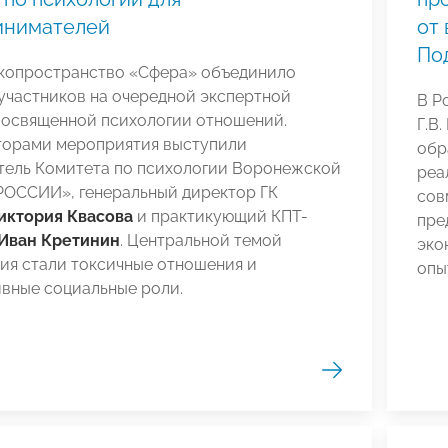
инимателей
от
По
экопространство «Сфера» объединило
участников на очередной экспертной
В Р
 посвященной психологии отношений.
Г.В
торами мероприятия выступили
обр
тель Комитета по психологии Воронежской
реа
ОССИИ», генеральный директор ГК
сов
иктория Квасова
и практикующий КПТ-
пре
Иван Кретинин
. Центральной темой
эко
ия стали токсичные отношения и
опы
ивные социальные роли.