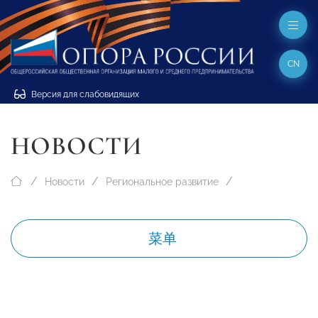
CN
Версия для слабовидящих
НОВОСТИ
Новости
Региональное развитие
菜单