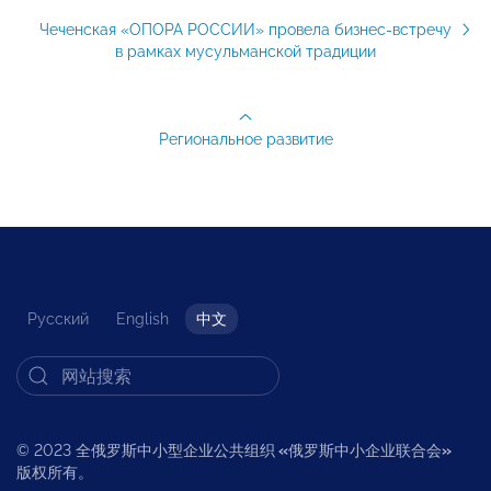
Чеченская «ОПОРА РОССИИ» провела бизнес-встречу
в рамках мусульманской традиции
Региональное развитие
Русский
English
中文
© 2023 全俄罗斯中小型企业公共组织
«
俄罗斯中小企业联合会
»
版权所有。