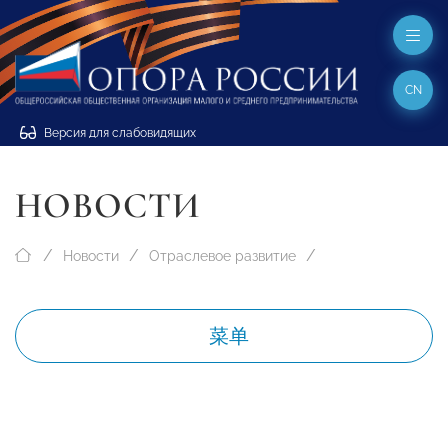
CN
Версия для слабовидящих
НОВОСТИ
Новости
Отраслевое развитие
菜单