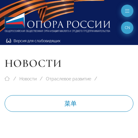
CN
Версия для слабовидящих
НОВОСТИ
Новости
Отраслевое развитие
菜单