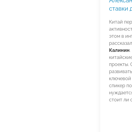
Алексан
ставки 
Китай пе
активност
этом в и
рассказа
Калинин
китайски
проекты. 
развивать
ключевой 
спикер по
нуждаетс
стоит ли 