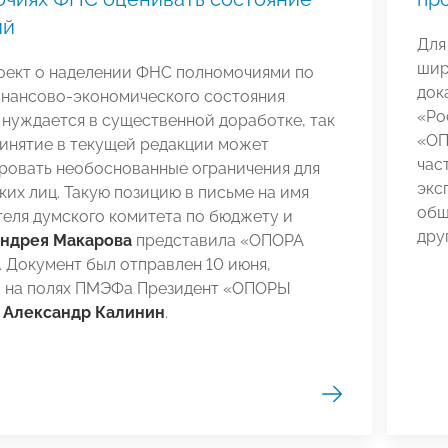
ий
Для
шир
оект о наделении ФНС полномочиями по
док
инансово-экономического состояния
«Ро
нуждается в существенной доработке, так
«О
ринятие в текущей редакции может
час
ровать необоснованные ограничения для
экс
их лиц. Такую позицию в письме на имя
общ
еля думского комитета по бюджету и
дру
ндрея Макарова
представила «ОПОРА
 Документ был отправлен 10 июня,
л на полях ПМЭФа Президент «ОПОРЫ
»
Александр Калинин
.