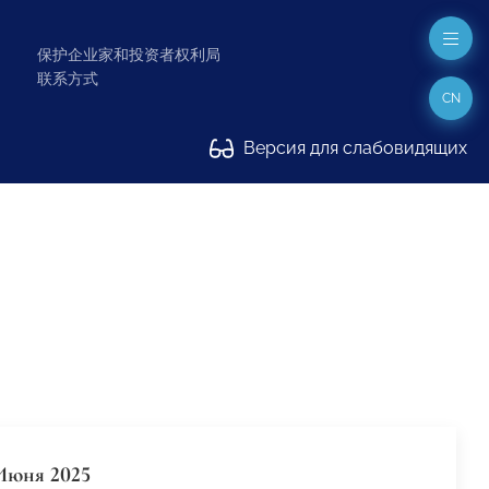
保护企业家和投资者权利局
联系方式
CN
Версия для слабовидящих
Июня 2025