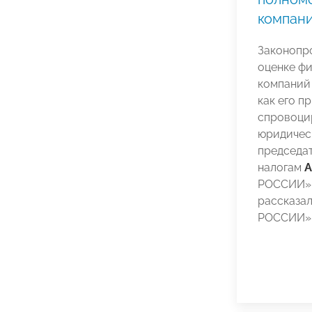
компан
Законопр
оценке ф
компаний 
как его п
спровоци
юридическ
председат
налогам
А
РОССИИ».
рассказа
РОССИИ