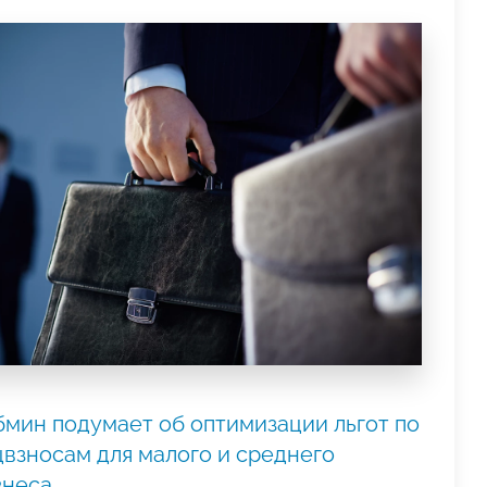
бмин подумает об оптимизации льгот по
цвзносам для малого и среднего
знеса