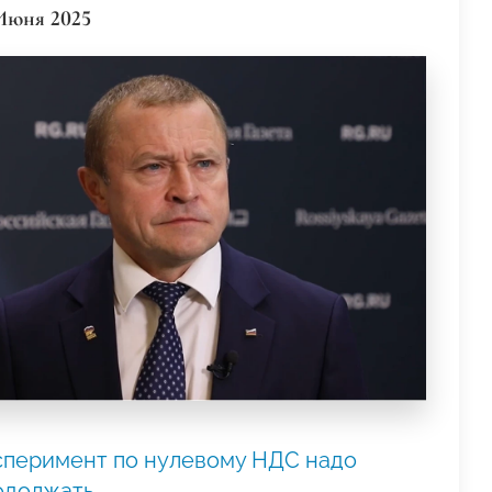
Июня 2025
сперимент по нулевому НДС надо
одолжать