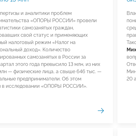
спертизы и аналитики проблем
Вла
имательства «ОПОРЫ РОССИИ» провели
пон
атистики самозанятых граждан,
сре
овавших свой статус и применяющих
пра
ный налоговый режим «Налог на
Так
ональный доход». Количество
Мих
ированных самозанятых в России за
воп
артал этого года превысило 13 млн, из них
Отв
млн — физические лица, а свыше 646 тыс. —
Мин
альные предприниматели. Об этом
20 
я в исследовании «ОПОРЫ РОССИИ».