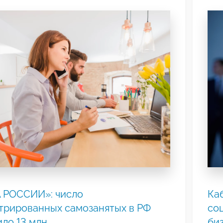
 РОССИИ»: число
Ка
трированных самозанятых в РФ
со
ло 13 млн
би