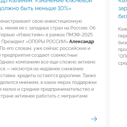
др Калинин: «Значение ключевой
Ка
должно быть меньше 10%»
за
би
ренастраивает свою инвестиционную
ь, меняя ее с западных стран на Россию. Об
Каж
нтервью «Известиям» в рамках ПМЭФ-2025
пер
л Президент «ОПОРЫ РОССИИ»
Александр
биз
. По его словам, уже сейчас российские и
про
е предприятия создают совместные
"ОП
Однако компаниям все еще сложно активно
сре
ся — несмотря на недавнее снижение
ставки, кредиты остаются дорогими. Также
делился мнением, в каких мерах поддержки
я малое и среднее предпринимательство и
стране активнее работать с мигрантами.