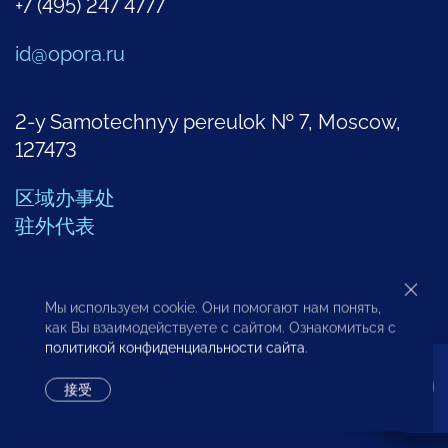
+7 (495) 247 4777
id@opora.ru
2-y Samotechnyy pereulok № 7, Moscow,
127473
区域办事处
驻外代表
其他部门联系方式
Мы используем cookie. Они помогают нам понять,
как Вы взаимодействуете с сайтом. Ознакомиться с
политикой конфиденциальности сайта
.
创业问题分析中心
接受
+7 (495) 247-4777