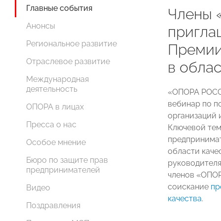
Главные события
Члены
Анонсы
пригла
Региональное развитие
Премии
Отраслевое развитие
в облас
Международная
деятельность
«ОПОРА РОСС
вебинар по 
ОПОРА в лицах
организаций 
Пресса о нас
Ключевой тем
предпринимат
Особое мнение
области качес
Бюро по защите прав
руководителя
предпринимателей
членов «ОПОР
соискание
пр
Видео
качества
.
Поздравления