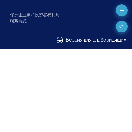
保护企业家和投资者权利局
联系方式
CN
Версия для слабовидящих