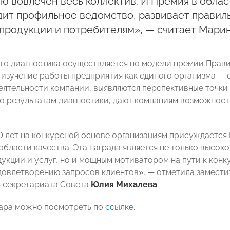
ю вовлечён весь коллектив. И Премия в облас
дит профильное ведомство, развивает правил
продукции и потребителям», — считает Марин
что диагностика осуществляется по модели премии Прави
 изучение работы предприятия как единого организма —
еятельности компании, выявляются перспективные точки
о результатам диагностики, дают компаниям возможност
0 лет на конкурсной основе организациям присуждается
области качества. Эта награда является не только высок
дукции и услуг, но и мощным мотиватором на пути к ко
довлетворению запросов клиентов
»
, — отметила замести
 секретариата Совета
Юлия Михалева
.
ара можно посмотреть по
ссылке
.