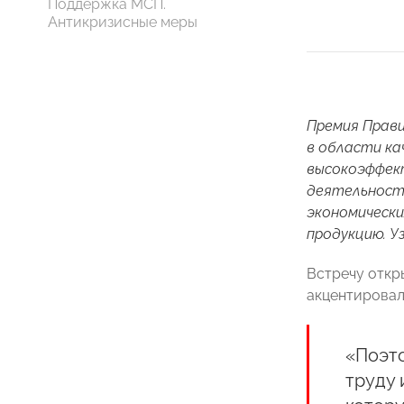
Поддержка МСП.
Антикризисные меры
Премия Прав
в области ка
высокоэффект
деятельност
экономически
продукцию. У
Встречу откр
акцентировал
«Поэто
труду 