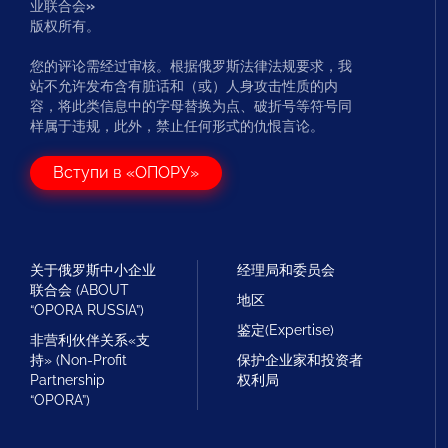
业联合会
»
版权所有。
您的评论需经过审核。根据俄罗斯法律法规要求，我
站不允许发布含有脏话和（或）人身攻击性质的内
容，将此类信息中的字母替换为点、破折号等符号同
样属于违规，此外，禁止任何形式的仇恨言论。
Вступи в «ОПОРУ»
关于俄罗斯中小企业
经理局和委员会
联合会 (ABOUT
地区
“OPORA RUSSIA”)
鉴定(Expertise)
非营利伙伴关系«支
持» (Non-Profit
保护企业家和投资者
Partnership
权利局
“OPORA”)