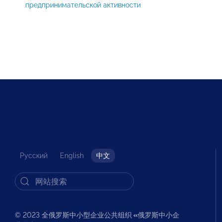
предпринимательской активности
Русский
English
中文
© 2023 全俄罗斯中小型企业公共组织
«
俄罗斯中小企