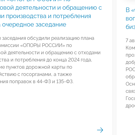
овой деятельности и обращению с
В 
и производства и потребления
во
 очередное заседание
би
и заседания обсудили реализацию плана
7 а
омиссии «ОПОРЫ РОССИИ» по
Ком
вой деятельности и обращению с отходами
про
тва и потребления до конца 2024 года,
доб
ие пунктов дорожной карты по
РОС
ствию с госорганами, а также
обр
ия поправок в 44-ФЗ и 135-ФЗ.
Осн
свя
Гос
дро