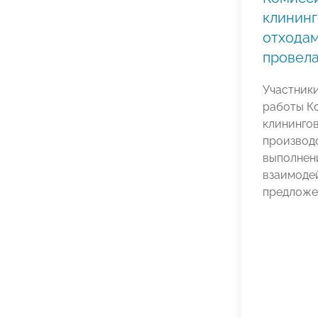
клининг
отходам
провела
Участник
работы К
клининго
производс
выполнен
взаимодей
предложен