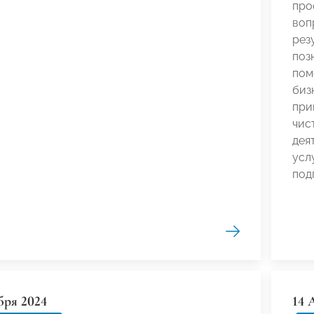
про
воп
рез
поз
пом
биз
при
чис
дея
усл
под
бря 2024
14 