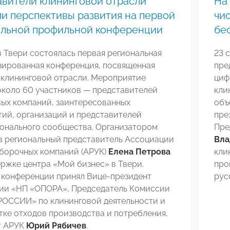
вители клининговой отрасли
На
и перспективы развития на первой
чи
альной профильной конференции
бе
в Твери состоялась первая региональная
23 
зированная конференция, посвященная
пре
 клининговой отрасли. Мероприятие
циф
около 60 участников — представителей
кли
вых компаний, заинтересованных
объ
ий, организаций и представителей
пре
онального сообщества. Организатором
Пре
а региональный представитель Ассоциации
Вла
уборочных компаний (АРУК)
Елена Петрова
кли
ржке центра «Мой бизнес» в Твери.
про
в конференции принял Вице-президент
рус
ии «НП «ОПОРА», Председатель Комиссии
ОССИИ» по клининговой деятельности и
ке отходов производства и потребления,
т АРУК
Юрий Рябичев
.