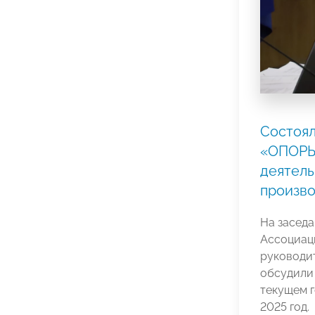
Состоял
«ОПОРЫ
деятель
произво
На засед
Ассоциац
руководи
обсудили 
текущем г
2025 год.