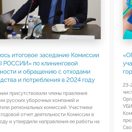
ось итоговое заседание Комиссии
«О
 РОССИИ» по клининговой
уч
ности и обращению с отходами
го
дства и потребления в 2024 году
23-
чис
ании присутствовали члены правления
Орг
ии русских уборочных компаний и
УБИ
тели региональных комиссий. Участники
Ком
годовой отчет деятельности Комиссии в
пре
оду и утвердили направления ее работы на
Сво