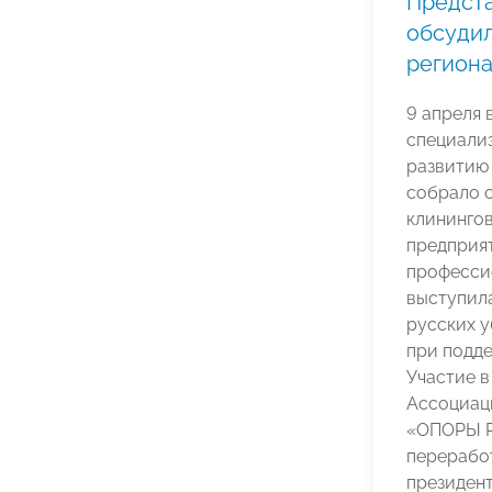
Предста
обсудил
регион
9 апреля 
специали
развитию
собрало 
клининго
предприят
професси
выступил
русских 
при подде
Участие 
Ассоциац
«ОПОРЫ Р
переработ
президен