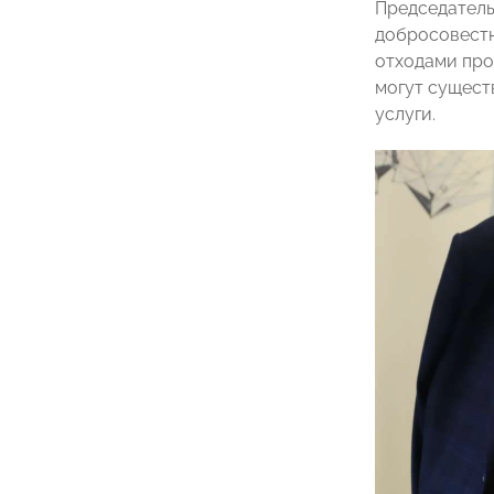
Председатель
добросовест
отходами про
могут сущест
услуги.