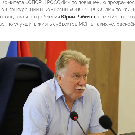
 Комитета «ОПОРЫ РОССИИ» по повышению прозрачности
ной конкуренции и Комиссии «ОПОРЫ РОССИИ» по клини
изводства и потребления
Юрий Рябичев
отметил, что э
венно улучшить жизнь субъектов МСП в таких человекоём