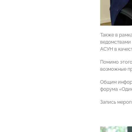
Также в рамк
ведомствами 
АСУН в качес
Помимо этого
возможные пр
Общим информ
форума «Один
Запись мероп