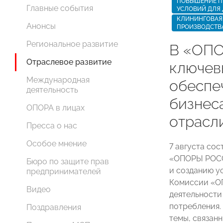
ПОВЫШЕНИЕ П
Главные события
УСЛОВИЙ ДЛЯ
КЛИНИНГОВАЯ 
Анонсы
ПРОИЗВОДСТВ
Региональное развитие
В «ОПО
Отраслевое развитие
ключев
Международная
обеспе
деятельность
бизнес
ОПОРА в лицах
отрасл
Пресса о нас
Особое мнение
7 августа со
«ОПОРЫ РОСС
Бюро по защите прав
и созданию у
предпринимателей
Комиссии «О
Видео
деятельности
потребления.
Поздравления
темы, связан