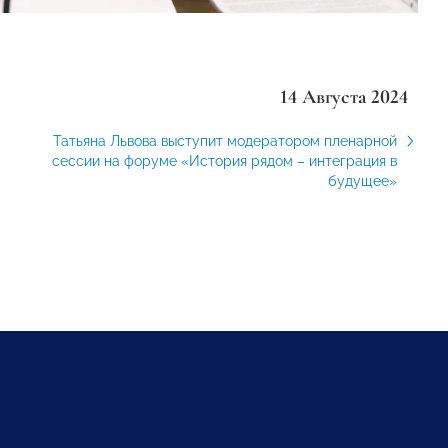
14 Августа 2024
Татьяна Львова выступит модератором пленарной
сессии на форуме «История рядом – интеграция в
будущее»