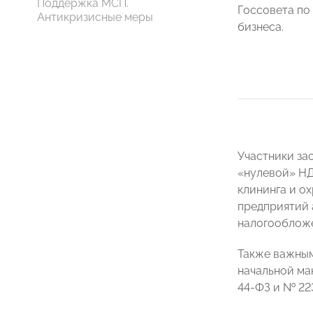
Поддержка МСП.
Госсовета по
Антикризисные меры
бизнеса.
Участники за
«нулевой» НД
клининга и ох
предприятий 
налогообложе
Также важным
начальной ма
44-ФЗ и № 223