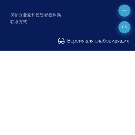
保护企业家和投资者权利局
联系方式
CN
Версия для слабовидящих