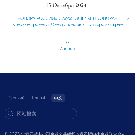
15 Октября 2024
«ОПОРА РОССИИ» и Ассоциация «НП «ОПОРА»
впервые проведут Съезд лидеров в Приморском крае
Анонсы
Русский
English
中文
© 2023 全俄罗斯中小型企业公共组织
«
俄罗斯中小企业联合会
»