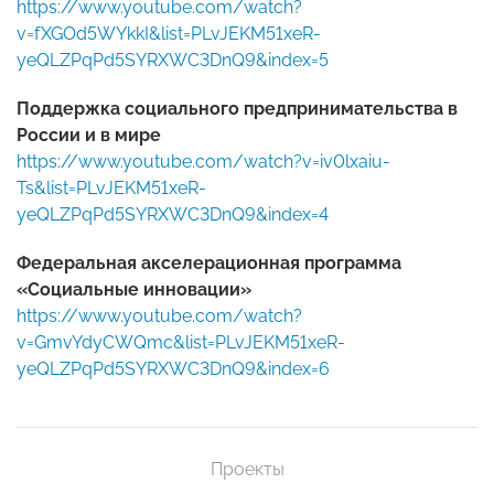
https://www.youtube.com/watch?
v=fXGOd5WYkkI&list=PLvJEKM51xeR-
yeQLZPqPd5SYRXWC3DnQ9&index=5
Поддержка социального предпринимательства в
России и в мире
https://www.youtube.com/watch?v=iv0lxaiu-
Ts&list=PLvJEKM51xeR-
yeQLZPqPd5SYRXWC3DnQ9&index=4
Федеральная акселерационная программа
«Социальные инновации»
https://www.youtube.com/watch?
v=GmvYdyCWQmc&list=PLvJEKM51xeR-
yeQLZPqPd5SYRXWC3DnQ9&index=6
Проекты