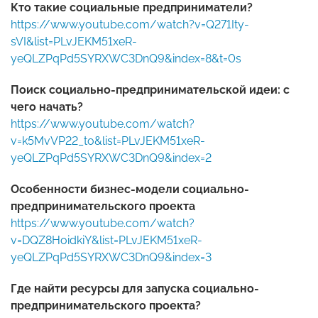
Кто такие социальные предприниматели?
https://www.youtube.com/watch?v=Q271Ity-
sVI&list=PLvJEKM51xeR-
yeQLZPqPd5SYRXWC3DnQ9&index=8&t=0s
Поиск социально-предпринимательской идеи: с
чего начать?
https://www.youtube.com/watch?
v=k5MvVP22_to&list=PLvJEKM51xeR-
yeQLZPqPd5SYRXWC3DnQ9&index=2
Особенности бизнес-модели социально-
предпринимательского проекта
https://www.youtube.com/watch?
v=DQZ8HoidkiY&list=PLvJEKM51xeR-
yeQLZPqPd5SYRXWC3DnQ9&index=3
Где найти ресурсы для запуска социально-
предпринимательского проекта?