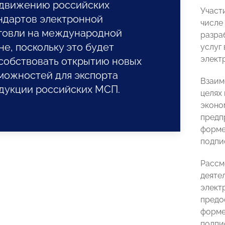
движению российских
Участ
ндартов электронной
числе 
говли на международной
разра
не, поскольку это будет
услуг
элект
собствовать открытию новых
можностей для экспорта
Взаим
дукции российских МСП.
целях
эконо
предп
форме
подпи
Рассм
деяте
элект
предо
форме
подпи