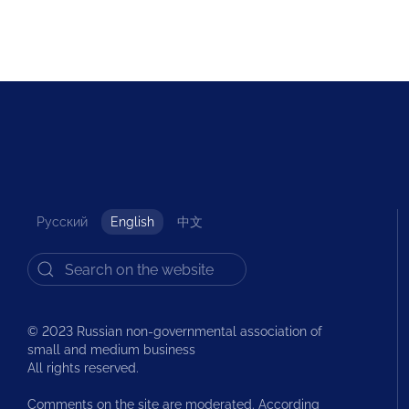
Русский
English
中文
© 2023 Russian non-governmental association of
small and medium business
All rights reserved.
Comments on the site are moderated. According