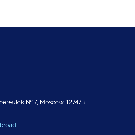
pereulok № 7, Moscow, 127473
Abroad