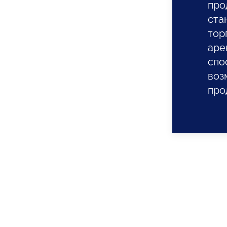
про
ста
тор
аре
спо
воз
про