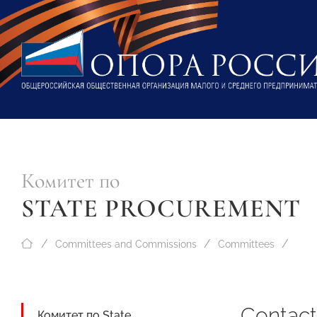
Комитет по
STATE PROCUREMENT
Committees and Commissions
Committees
Contact
Комитет по State