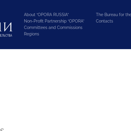
About “OPORA RUSSIA”
The Bureau for the
Non-Profit Partnership “OPORA”
Contacts
Committees and Commissions
Regions
s