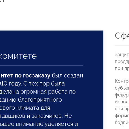
Сф
комитете
Защит
предп
при п
итет по госзаказу
был создан
Контр
010 году. С тех пор была
субъе
делана огромная работа по
федер
данию благоприятного
испол
ового климата для
при п
тавщиков и заказчиков. Не
форме
подпи
ьшее внимание уделяется и