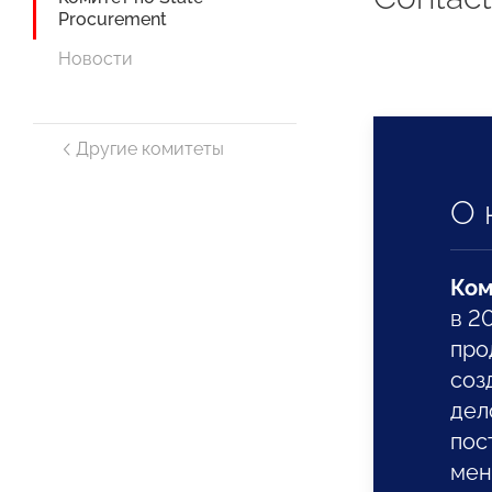
Procurement
Новости
Другие комитеты
О 
Ком
в 2
про
соз
дел
пос
мен