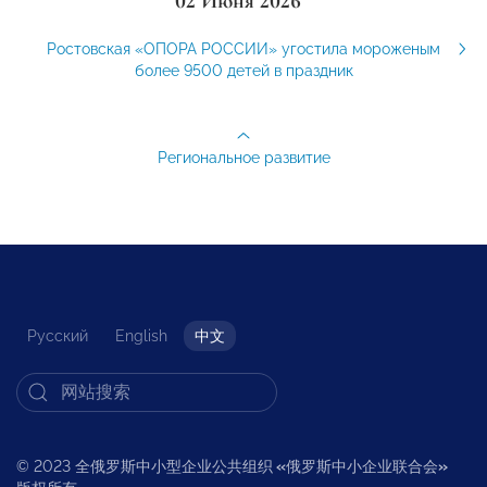
02 Июня 2026
Ростовская «ОПОРА РОССИИ» угостила мороженым
более 9500 детей в праздник
Региональное развитие
Русский
English
中文
© 2023 全俄罗斯中小型企业公共组织
«
俄罗斯中小企业联合会
»