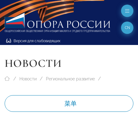
CN
Версия для слабовидящих
НОВОСТИ
Новости
Региональное развитие
菜单