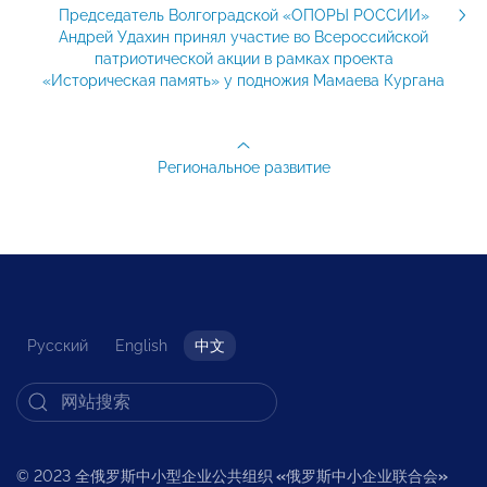
Председатель Волгоградской «ОПОРЫ РОССИИ»
Андрей Удахин принял участие во Всероссийской
патриотической акции в рамках проекта
«Историческая память» у подножия Мамаева Кургана
Региональное развитие
Русский
English
中文
© 2023 全俄罗斯中小型企业公共组织
«
俄罗斯中小企业联合会
»