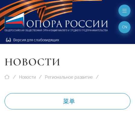
CN
Версия для слабовидящих
НОВОСТИ
Новости
Региональное развитие
菜单