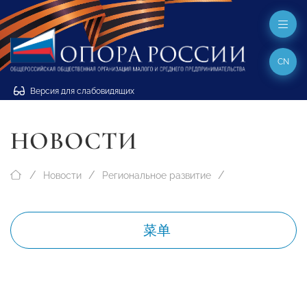
CN
Версия для слабовидящих
НОВОСТИ
Новости
Региональное развитие
菜单