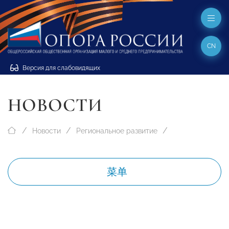
CN
Версия для слабовидящих
НОВОСТИ
Новости
Региональное развитие
菜单