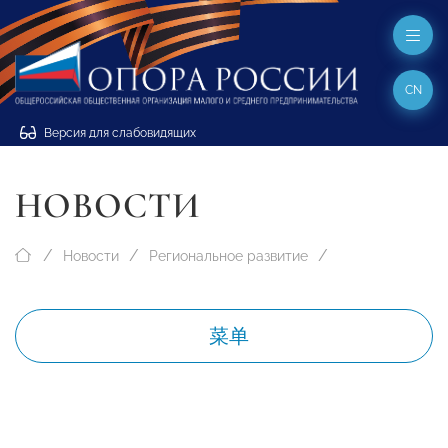
CN
Версия для слабовидящих
НОВОСТИ
Новости
Региональное развитие
菜单