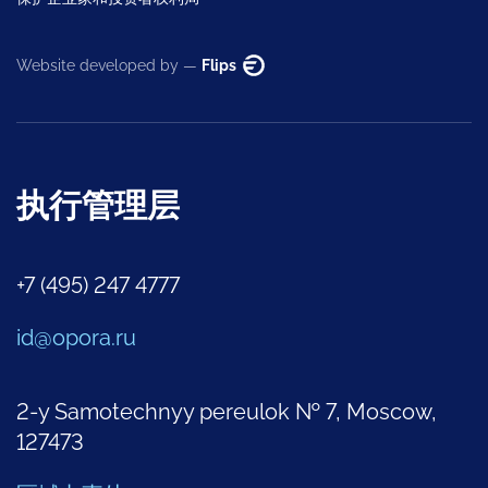
Website developed by —
Flips
执行管理层
+7 (495) 247 4777
id@opora.ru
2-y Samotechnyy pereulok № 7, Moscow,
127473