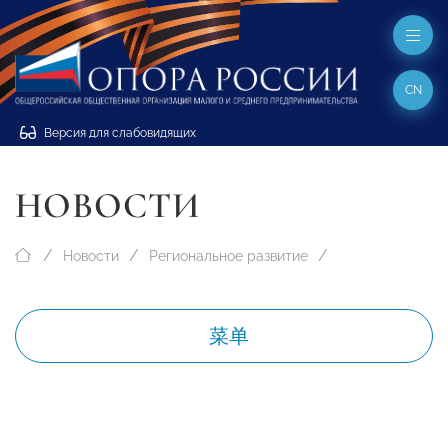
CN
Версия для слабовидящих
НОВОСТИ
Новости
Региональное развитие
菜单