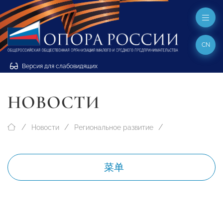
CN
Версия для слабовидящих
НОВОСТИ
Новости
Региональное развитие
菜单