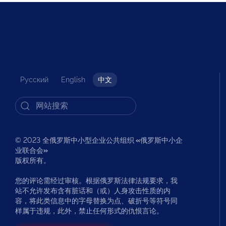
Русский
English
中文
© 2023 全俄罗斯中小型企业公共组织
«
俄罗斯中小企
业联合会
»
版权所有。
您的评论需经过审核。根据俄罗斯法律法规要求，我
站不允许发布含有脏话和（或）人身攻击性质的内
容，将此类信息中的字母替换为点、破折号等符号同
样属于违规，此外，禁止任何形式的仇恨言论。