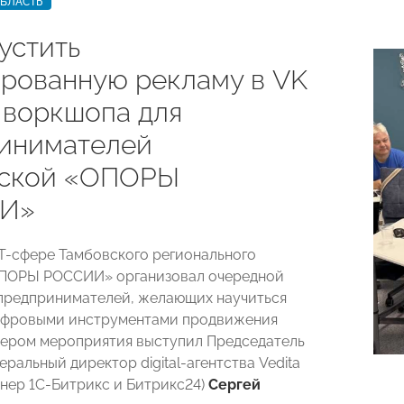
ОБЛАСТЬ
устить
ированную рекламу в VK
 воркшопа для
инимателей
вской «ОПОРЫ
И»
Т-сфере Тамбовского регионального
ОПОРЫ РОССИИ» организовал очередной
предпринимателей, желающих научиться
цифровыми инструментами продвижения
кером мероприятия выступил Председатель
еральный директор digital-агентства Vedita
тнер 1С-Битрикс и Битрикс24)
Сергей