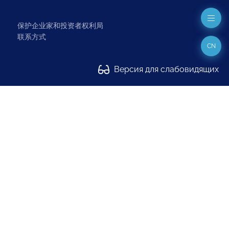
保护企业家和投资者权利局
联系方式
CN
Версия для слабовидящих