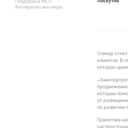
Лоскутов
.
Поддержка МСП.
Антикризисные меры
Спикер отмет
клиентов. В 
которая орие
«Зная портре
продвижения 
которые помо
от размещенн
по развитию 
Грамотная на
распространи