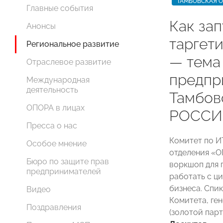
ТАМБОВСКАЯ 
Главные события
Как зап
Анонсы
таргет
Региональное развитие
— тема
Отраслевое развитие
предпр
Международная
деятельность
Тамбо
ОПОРА в лицах
РОССИ
Пресса о нас
Комитет по И
Особое мнение
отделения «
Бюро по защите прав
воркшоп для 
предпринимателей
работать с 
бизнеса. Спи
Видео
Комитета, ген
Поздравления
(золотой пар