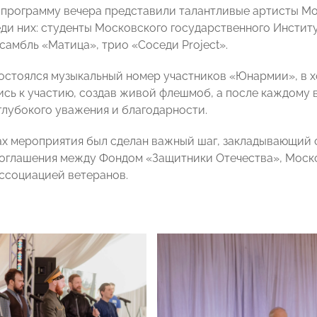
программу вечера представили талантливые артисты Мо
еди них: студенты Московского государственного Инстит
самбль «Матица», трио «Соседи Project».
состоялся музыкальный номер участников «Юнармии», в х
сь к участию, создав живой флешмоб, а после каждому 
 глубокого уважения и благодарности.
ах мероприятия был сделан важный шаг, закладывающий
соглашения между Фондом «Защитники Отечества», Мос
ссоциацией ветеранов.