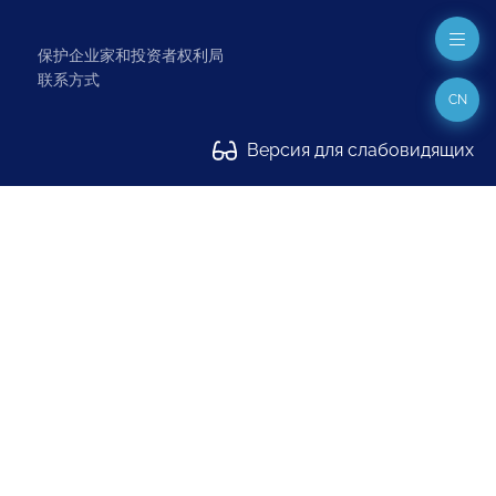
保护企业家和投资者权利局
联系方式
CN
Версия для слабовидящих