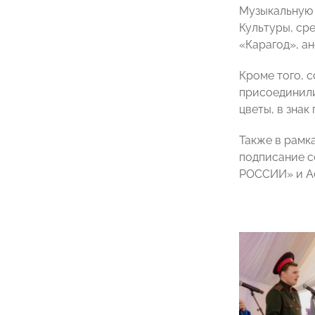
Музыкальную 
Культуры, ср
«Карагод», ан
Кроме того, 
присоединили
цветы, в знак
Также в рамк
подписание 
РОССИИ» и А