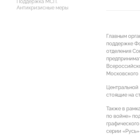
Поддержка МСП.
Антикризисные меры
Главным орг
поддержке Фо
отделения Со
предпринимат
Всероссийск
Московского 
Центральной 
стоящие на с
Также в рамк
по войне» по
графического
серии «Русь» 