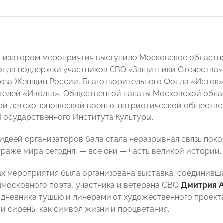
анизатором мероприятия выступило Московское област
нда поддержки участников СВО «Защитники Отечества»,
юза Женщин России, Благотворительного Фонда «Исток
елей «Иволга», Общественной палаты Московской облас
ой детско-юношеской военно-патриотической обществе
Государственного Института Культуры.
идеей организаторов бала стала неразрывная связь поко
траже мира сегодня, — все они — часть великой истории.
ах мероприятия была организована выставка, соединивш
дмосковного поэта, участника и ветерана СВО
Дмитрия 
 дневника тушью и линерами от художественного проект
и сирень, как символ жизни и процветания.