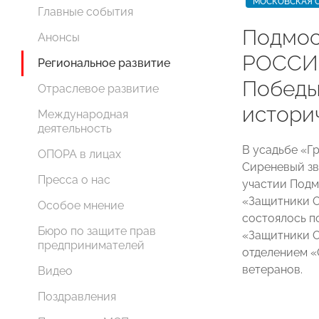
МОСКОВСКАЯ 
Главные события
Подмос
Анонсы
РОССИИ
Региональное развитие
Победы
Отраслевое развитие
истори
Международная
деятельность
В усадьбе «Г
ОПОРА в лицах
Сиреневый зв
Пресса о нас
участии Под
«Защитники О
Особое мнение
состоялось п
Бюро по защите прав
«Защитники О
предпринимателей
отделением 
ветеранов.
Видео
Поздравления