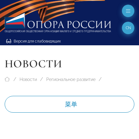
CN
Версия для слабовидящих
НОВОСТИ
Новости
Региональное развитие
菜单