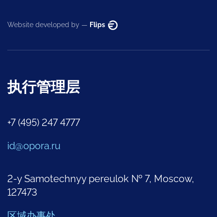
Website developed by —
Flips
执行管理层
+7 (495) 247 4777
id@opora.ru
2-y Samotechnyy pereulok № 7, Moscow,
127473
区域办事处