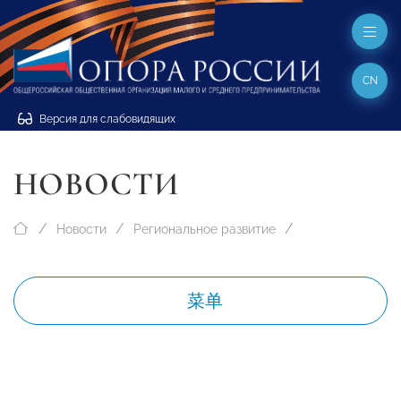
CN
Версия для слабовидящих
НОВОСТИ
Новости
Региональное развитие
菜单