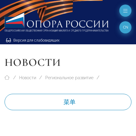
CN
Версия для слабовидящих
НОВОСТИ
Новости
Региональное развитие
菜单