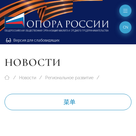
CN
Версия для слабовидящих
НОВОСТИ
Новости
Региональное развитие
菜单