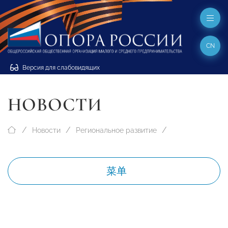
CN
Версия для слабовидящих
НОВОСТИ
Новости
Региональное развитие
菜单