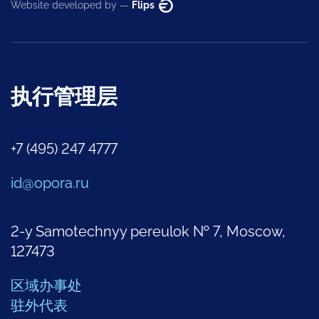
Website developed by —
Flips
执行管理层
+7 (495) 247 4777
id@opora.ru
2-y Samotechnyy pereulok № 7, Moscow,
127473
区域办事处
驻外代表