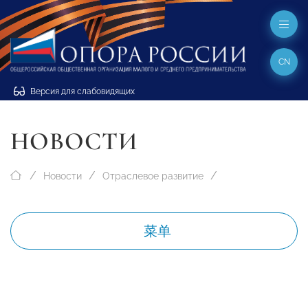
CN
Версия для слабовидящих
НОВОСТИ
Новости
Отраслевое развитие
菜单