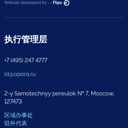
Website developed by —
Flips
执行管理层
+7 (495) 247 4777
id@opora.ru
2-y Samotechnyy pereulok № 7, Moscow,
127473
区域办事处
驻外代表