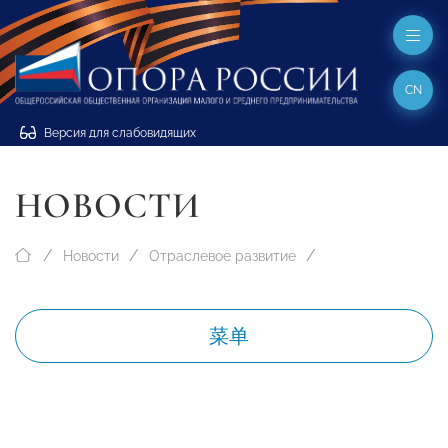
CN
Версия для слабовидящих
НОВОСТИ
Новости
Отраслевое развитие
菜单