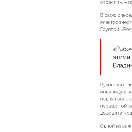
отрасли», – 
В свою очере
электроэнер
Группой «Рос
«Рабо
этими
Влади
Руководитель
индивидуальн
поднял вопро
неразвитой э
дефицита мощ
Одной из важ