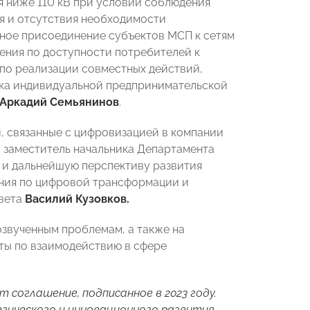
 ниже 110 кВ при условии соблюдения
я и отсутствия необходимости
нное присоединение субъектов МСП к сетям
ения по доступности потребителей к
по реализации совместных действий,
жка индивидуальной предпринимательской
Аркадий Семьянинов
.
, связанные с цифровизацией в компании
й заместитель начальника Департамента
у и дальнейшую перспективу развития
ения по цифровой трансформации и
вета
Василий Кузовков.
озвученным проблемам, а также на
ты по взаимодействию в сфере
ет
соглашение
, подписанное в 2023 году.
гического и инновационного развития