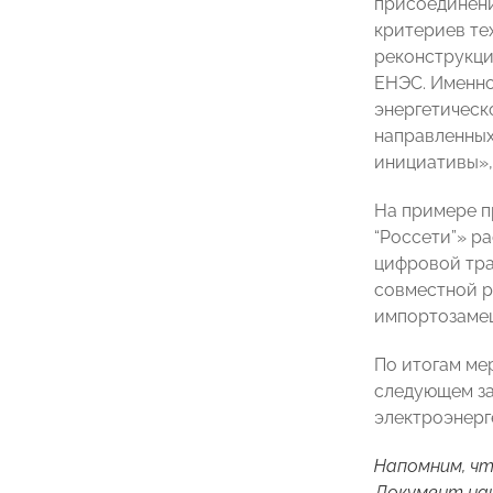
присоединени
критериев те
реконструкци
ЕНЭС. Именно
энергетическ
направленных
инициативы»,
На примере п
“Россети”» р
цифровой тр
совместной р
импортозаме
По итогам ме
следующем за
электроэнерге
Напомним, ч
Документ нац