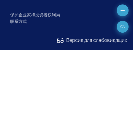
保护企业家和投资者权利局
联系方式
CN
Версия для слабовидящих