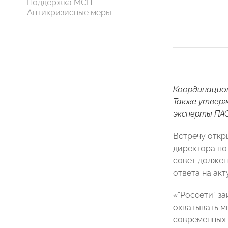
Поддержка МСП.
Антикризисные меры
Координацион
Также утверж
эксперты ПАО
Встречу откр
директора по
совет должен
ответа на ак
«”Россети” з
охватывать м
современных 