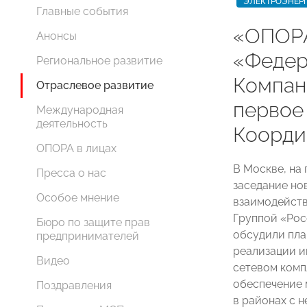
ЭЛЕКТРОЭНЕР
Главные события
«ОПОР
Анонсы
«Федер
Региональное развитие
Компан
Отраслевое развитие
первое
Международная
деятельность
Коорди
ОПОРА в лицах
В Москве, на
Пресса о нас
заседание но
Особое мнение
взаимодейств
Группой «Ро
Бюро по защите прав
обсудили пла
предпринимателей
реализации и
Видео
сетевом комп
обеспечение
Поздравления
в районах с 