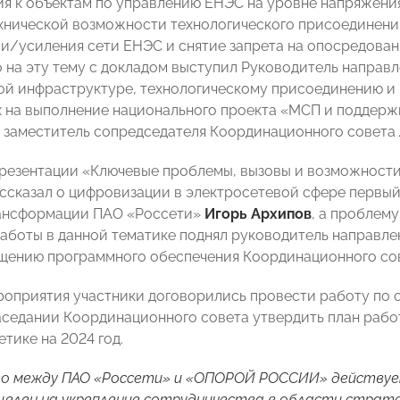
я к объектам по управлению ЕНЭС на уровне напряжения
хнической возможности технологического присоединени
и/усиления сети ЕНЭС и снятие запрета на опосредова
 на эту тему с докладом выступил Руководитель направл
ой инфраструктуре, технологическому присоединению и 
 на выполнение национального проекта «МСП и поддер
 заместитель сопредседателя Координационного совета
резентации «Ключевые проблемы, вызовы и возможности
ассказал о цифровизации в электросетевой сфере первы
ансформации ПАО «Россети»
Игорь Архипов
, а проблем
аботы в данной тематике поднял руководитель направл
щению программного обеспечения Координационного со
роприятия участники договорились провести работу по 
седании Координационного совета утвердить план рабо
тике на 2024 год.
то между ПАО «Россети» и «ОПОРОЙ РОССИИ» действу
елен на укрепление сотрудничества в области страте