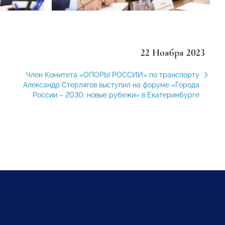
22 Ноября 2023
Член Комитета «ОПОРЫ РОССИИ» по транспорту
Александр Стерлягов выступил на форуме «Города
России – 2030: новые рубежи» в Екатеринбурге