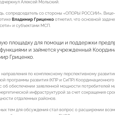
подчеркнул Алексей Мольский.
дь, сопредседатель со стороны «ОПОРЫ РОССИИ», Вице-п
гетике
Владимир Гриценко
отметил, что основной задаче
сети» и субъектами МСП.
чую площадку для помощи и поддержки предп
 функциями и займется учрежденный Координ
мир Гриценко.
 направления по комплексному перспективному развити
ой программы развития (КПР и СиПР) Координационного
с об обеспечении заявленной мощности потребителей ма
нергетической инфраструктурой за счет сокращения сро
ности отдаленных районов.
ных тем для обсуждения стал вопрос о расширении воз