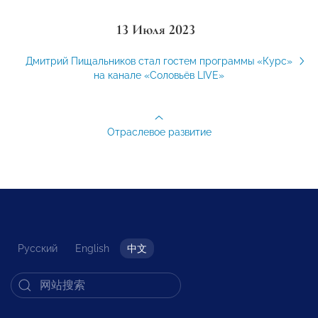
13 Июля 2023
Дмитрий Пищальников стал гостем программы «Курс»
на канале «Соловьёв LIVE»
Отраслевое развитие
Русский
English
中文