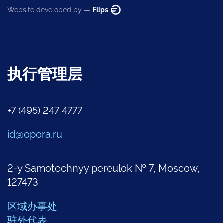
Website developed by —
Flips
执行管理层
+7 (495) 247 4777
id@opora.ru
2-y Samotechnyy pereulok № 7, Moscow,
127473
区域办事处
驻外代表