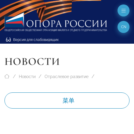
CN
Версия для слабовидящих
НОВОСТИ
Новости
Отраслевое развитие
菜单