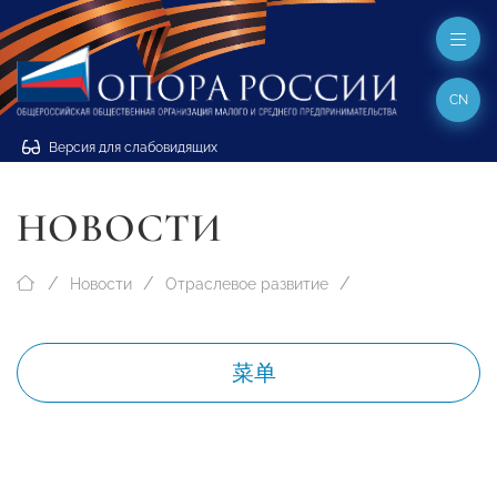
CN
Версия для слабовидящих
НОВОСТИ
Новости
Отраслевое развитие
菜单