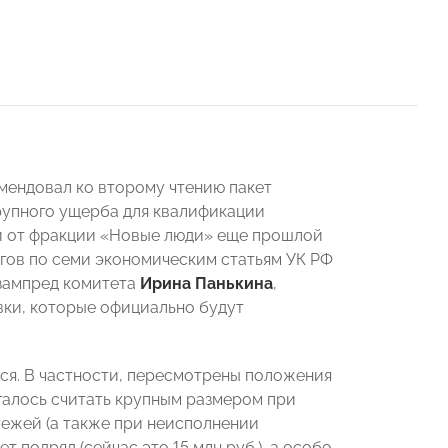
мендовал ко второму чтению пакет
рупного ущерба для квалификации
ми от фракции «Новые люди» еще прошлой
огов по семи экономическим статьям УК РФ
 зампред комитета
Ирина Панькина
,
вки, которые официально будут
ся. В частности, пересмотрены положения
галось считать крупным размером при
тежей (а также при неисполнении
т подряд (сейчас это 15 млн руб.), а особо