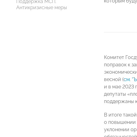
которым буду
Поддержка МСП.
Антикризисные меры
Комитет Госд
поправок к з
экономически
весной (
см. “
и в мае 2023
депутаты «пл
поддержаны 
В итоге тако
о повышении 
уклонении ор
обязанностей 