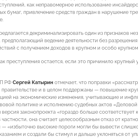
еступлений, как неправомерное использование инсайдер
ых бумаг, привлечение средств граждан в нарушение тр
е.
предлагается декриминализировать один из признаков н
 предполагающий ведение деятельности без разрешения ил
ействий с получением доходов в крупном и особо крупном
ак преступления остается, если это причинило крупный
ПП РФ
Сергей Катырин
отмечает, что поправки «рассмат
 правительстве и в целом поддержаны — повышение кру
кцией на экономические изменения, учитывающие и инфля
вовой политике и исполнению судебных актов «Деловой 
 версия законопроекта «гораздо больше соответствует 
В частности, она считает целесообразным отказ от кратн
 — «избыточно высокие пороги могли бы вывести слишк
казанием и создали бы стимул и дальше уклоняться от уп