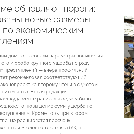
уме обновляют пороги:
ованы новые размеры
 по экономическим
плениям
лый дом согласовали параметры повышения
ного и особо крупного ущерба по ряду
х преступлений — вчера профильный
итет рекомендовал соответствующий
законопроект ко второму чтению с учетом
авительства. Новая редакция
ает куда менее радикальное, чем было
редложено, повышение сумм ущерба по
еступлениям. Кроме того, при втором
твенно расширяется перечень
 статей Уголовного кодекса (УК), по