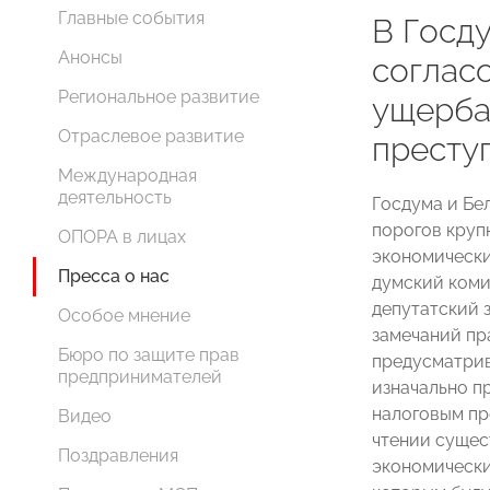
Главные события
В Госд
Анонсы
соглас
Региональное развитие
ущерба
Отраслевое развитие
престу
Международная
деятельность
Госдума и Бе
порогов круп
ОПОРА в лицах
экономически
Пресса о нас
думский ком
депутатский 
Особое мнение
замечаний пр
Бюро по защите прав
предусматрив
предпринимателей
изначально п
налоговым пр
Видео
чтении сущес
Поздравления
экономических