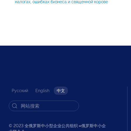
налогах, ошибках бизнеса и священной корове
Русский
English
中文
© 2023 全俄罗斯中小型企业公共组织
«
俄罗斯中小企