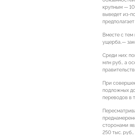
крупным — 100
выведет из-п
предполагает 
Вместе с тем
ущерба,— зако
Среди них: п
млн руб., а о
правительств
При совершен
подложных док
переводов в т
Пересматрива
преднамеренн
сторонами явл
250 тыс. руб.