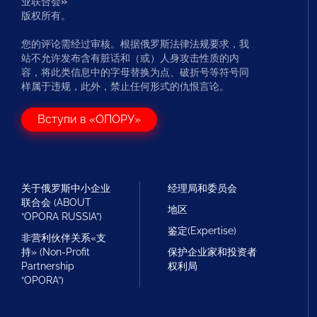
业联合会
»
版权所有。
您的评论需经过审核。根据俄罗斯法律法规要求，我
站不允许发布含有脏话和（或）人身攻击性质的内
容，将此类信息中的字母替换为点、破折号等符号同
样属于违规，此外，禁止任何形式的仇恨言论。
Вступи в «ОПОРУ»
关于俄罗斯中小企业
经理局和委员会
联合会 (ABOUT
地区
“OPORA RUSSIA”)
鉴定(Expertise)
非营利伙伴关系«支
持» (Non-Profit
保护企业家和投资者
Partnership
权利局
“OPORA”)