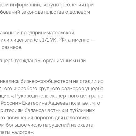
ской информации, злоупотребления при
ебований законодательства о долевом
езаконной предпринимательской
и лицензии (ст. 171 УК РФ), а именно —
 размере.
 ущерб гражданам, организациям или
ривались бизнес-сообществом на стадии их
пного и особого крупного размеров ущерба
цию». Руководитель экспертного центра по
России» Екатерина Авдеева полагает, что
критериям баланса частных и публичных
ого повышения порогов для налоговых
ом большое число нарушений из охвата
латы налогов».