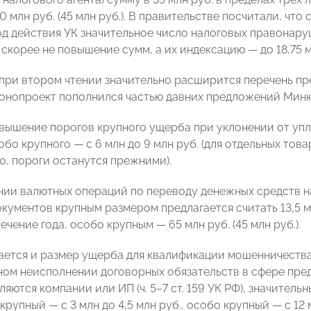
 млн руб. (45 млн руб.). В правительстве посчитали, чт
од действия УК значительное число налоговых правонару
скорее не повышение сумм, а их индексацию — до 18,75 м
 при втором чтении значительно расширится перечень п
нопроект пополнился частью давних предложений Минюста 
овышение порогов крупного ущерба при уклонении от упл
собо крупного — с 6 млн до 9 млн руб. (для отдельных то
о, пороги останутся прежними).
ии валютных операций по переводу денежных средств на
ументов крупным размером предлагается считать 13,5 млн
ечение года, особо крупным — 65 млн руб. (45 млн руб.).
ется и размер ущерба для квалификации мошенничества. 
ом неисполнении договорных обязательств в сфере пред
яются компании или ИП (ч. 5–7 ст. 159 УК РФ), значитель
, крупный — с 3 млн до 4,5 млн руб., особо крупный — с 1