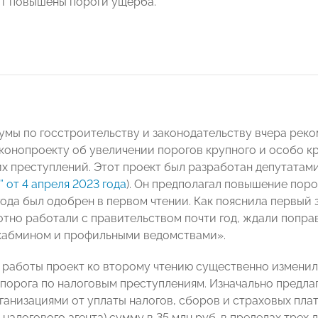
т повышены пороги ущерба.
умы по госстроительству и законодательству вчера реко
аконопроекту об увеличении порогов крупного и особо к
х преступлений. Этот проект был разработан депутата
Ъ” от 4 апреля 2023 года
). Он предполагал повышение пор
 года был одобрен в первом чтении. Как пояснила первый
отно работали с правительством почти год, ждали попра
кабмином и профильными ведомствами».
й работы проект ко второму чтению существенно изменил
порога по налоговым преступлениям. Изначально предла
ганизациями от уплаты налогов, сборов и страховых пла
налогового агента) сумму в 35 млн руб. в пределах трех ле