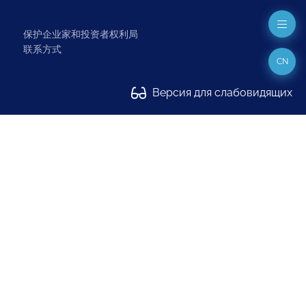
保护企业家和投资者权利局
联系方式
CN
Версия для слабовидящих