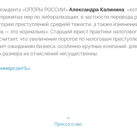
резидента «ОПОРЫ РОССИИ»
Александра Калинина
, «хо
 принятых мер по либерализации, в частности перевода 
егорию преступлений средней тяжести, а также изменени
ов,— это нормально». Старший юрист практики налогово
считает, что увеличение порогов по налоговым преступл
ает ожиданиям бизнеса, особенно крупных компаний, дл
о размера их отчислений несущественны.
оммерсантЪ»
Пресса о нас