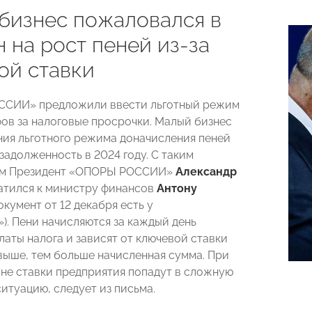
бизнес пожаловался в
 на рост пеней из-за
ой ставки
ССИИ» предложили ввести льготный режим
ов за налоговые просрочки. Малый бизнес
ния льготного режима доначисления пеней
задолженность в 2024 году. С таким
м Президент «ОПОРЫ РОССИИ»
Александр
тился к министру финансов
Антону
окумент от 12 декабря есть у
). Пени начисляются за каждый день
латы налога и зависят от ключевой ставки
 выше, тем больше начисленная сумма. При
не ставки предприятия попадут в сложную
итуацию, следует из письма.