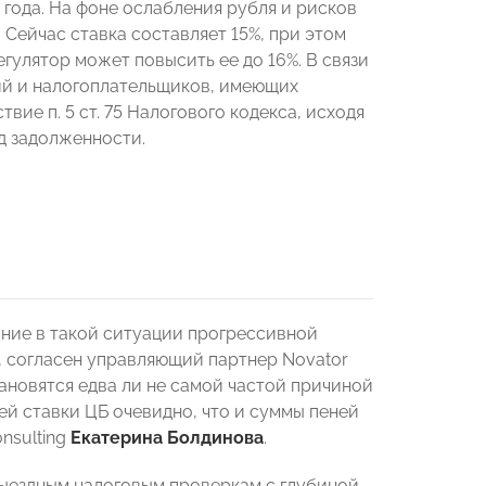
 года. На фоне ослабления рубля и рисков
Сейчас ставка составляет 15%, при этом
гулятор может повысить ее до 16%. В связи
ий и налогоплательщиков, имеющих
ие п. 5 ст. 75 Налогового кодекса, исходя
д задолженности.
ание в такой ситуации прогрессивной
, согласен управляющий партнер Novator
ановятся едва ли не самой частой причиной
ей ставки ЦБ очевидно, что и суммы пеней
nsulting
Екатерина Болдинова
.
выездным налоговым проверкам с глубиной