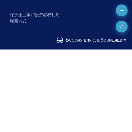
保护企业家和投资者权利局
联系方式
CN
Версия для слабовидящих