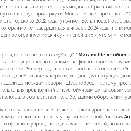
жет составлять до трети от суммы долга. При этом, по с
дную налоговую проверку по Москве может превышать 90 
и это только за 2022 года, уточняет Болдинова. После в
, которая может завершиться в январе 2024 года, пени мо
твенное ограничение для сумм пеней в том, что они не мо
я резидент экспертного клуба ЦСР
Михаил Шерстобоев
н
ь как-то существенно повлияет на финансовое состояние 
ить налоги. Эксперт сделал такие выводы на основе собс
 иногда небольшие задержки, «не доводят ситуацию до к
 недели до месяца», говорит Шерстобоев. Поэтому про
 только для предприятий с неустойчивым финансовым с
 налогов, а соответственно, с большими оборотами», ув
ачально установлен избыточно высокий уровень штрафов 
 комитета по финансовым услугам «Деловой России»
Ан
сто продлить упрощенное доначисление пеней, но и вовсе
ся на то, что послабления, которые сделали из-за панде