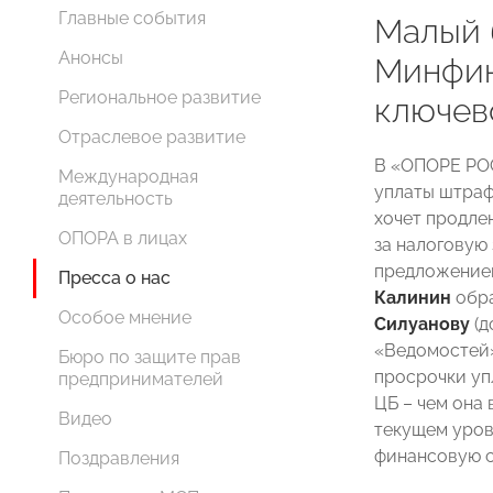
Главные события
Малый 
Анонсы
Минфин
Региональное развитие
ключев
Отраслевое развитие
В «ОПОРЕ РО
Международная
уплаты штраф
деятельность
хочет продле
ОПОРА в лицах
за налоговую 
предложение
Пресса о нас
Калинин
обра
Особое мнение
Силуанову
(д
«Ведомостей»
Бюро по защите прав
просрочки уп
предпринимателей
ЦБ – чем она
Видео
текущем уров
финансовую с
Поздравления