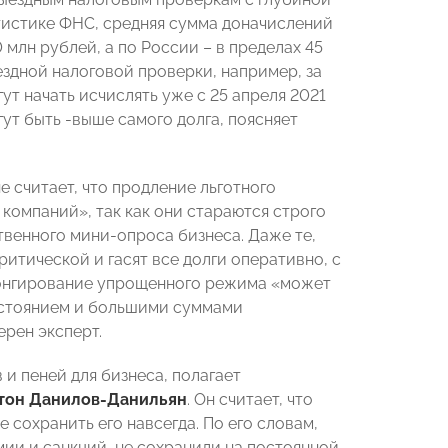
татистике ФНС, средняя сумма доначислений
млн рублей, а по России – в пределах 45
ыездной налоговой проверки, например, за
гут начать исчислять уже с 25 апреля 2021
гут быть -выше самого долга, поясняет
е считает, что продление льготного
компаний», так как они стараются строго
твенного мини-опроса бизнеса. Даже те,
ритической и гасят все долги оперативно, с
лонгирование упрощенного режима «может
остоянием и большими суммами
ерен эксперт.
и пеней для бизнеса, полагает
тон Данилов-Данильян
. Он считает, что
 сохранить его навсегда. По его словам,
мии и санкций, не сохранили на постоянной