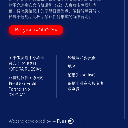
站不允许发布含有脏话和（或）人身攻击性质的内
容，将此类信息中的字母替换为点、破折号等符号同
样属于违规，此外，禁止任何形式的仇恨言论。
Вступи в «ОПОРУ»
关于俄罗斯中小企业
经理局和委员会
联合会 (ABOUT
地区
“OPORA RUSSIA”)
鉴定(Expertise)
非营利伙伴关系«支
持» (Non-Profit
保护企业家和投资者
Partnership
权利局
“OPORA”)
Website developed by —
Flips