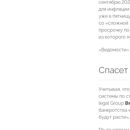
сентябрю 2022
для инфляции
уже в пятниц
со «сложной 
просрочку по
из которого 
«Ведомости» 
Спасет 
Учитывая, чт
системы по с
legal Group
В
банкротства 
будут расти»
По ее словам