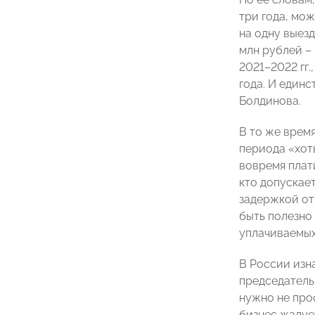
три года, мо
на одну выез
млн рублей – 
2021–2022 гг.
года. И единс
Болдинова.
В то же врем
периода «хот
вовремя плат
кто допускает
задержкой от
быть полезно
уплачиваемых
В России изн
председатель
нужно не про
бизнес жалует