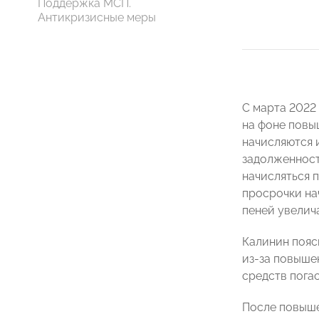
Поддержка МСП.
Антикризисные меры
С марта 2022
на фоне повыш
начисляются 
задолженности
начисляться п
просрочки на
пеней увелича
Калинин пояс
из-за повыше
средств погас
После повыше