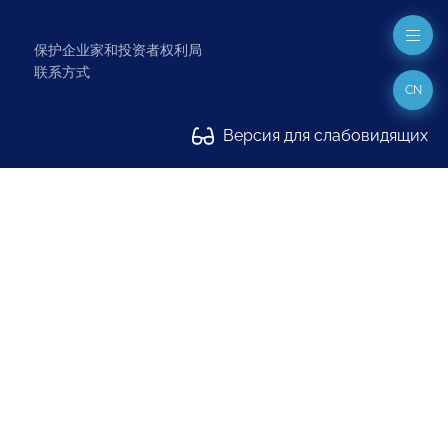
保护企业家和投资者权利局
联系方式
CN
Версия для слабовидящих