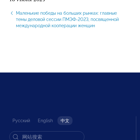
Маленькие победы на больших рынках: главные
темы деловой сессии ПМЭФ-2023, посвященной
международной кооперации женщин
Русский
English
中文