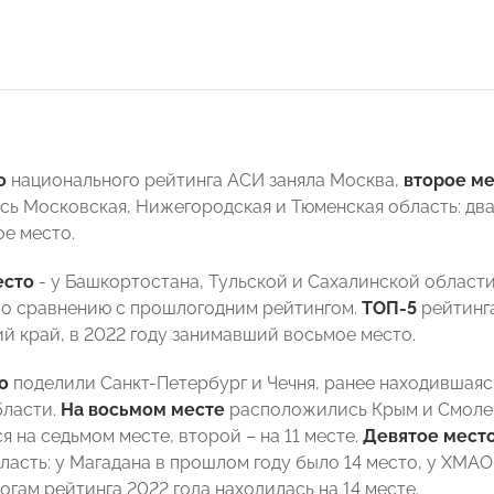
о
национального рейтинга АСИ заняла Москва,
второе м
ь Московская, Нижегородская и Тюменская область: два 
ое место.
есто
- у Башкортостана, Тульской и Сахалинской области
по сравнению с прошлогодним рейтингом.
ТОП-5
рейтинга
й край, в 2022 году занимавший восьмое место.
о
поделили Санкт-Петербург и Чечня, ранее находившаяся
бласти.
На восьмом месте
расположились Крым и Смолен
я на седьмом месте, второй – на 11 месте.
Девятое мест
ласть: у Магадана в прошлом году было 14 место, у ХМАО
огам рейтинга 2022 года находилась на 14 месте.