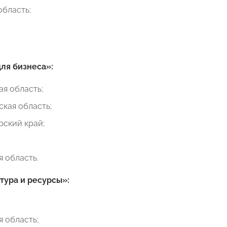
область;
ля бизнеса»:
я область;
кая область;
рский край;
 область.
тура и ресурсы»:
 область;