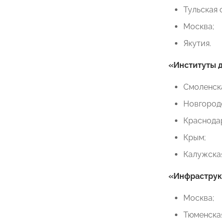
Тульская 
Москва;
Якутия.
«Институты д
Смоленска
Новгородс
Краснода
Крым;
Калужская
«Инфраструк
Москва;
Тюменская