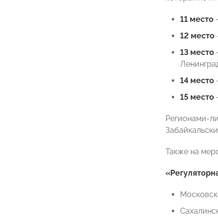
11 место
–
12 место
13 место
Ленинград
14 место
15 место
Регионами-ли
Забайкальски
Также на мер
«Регуляторн
Московска
Сахалинск