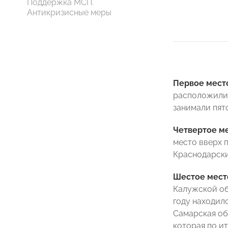
Поддержка МСП.
Антикризисные меры
Первое мест
расположилис
занимали пят
Четвертое м
место вверх 
Краснодарски
Шестое мест
Калужской о
году находилс
Самарская об
которая по ит