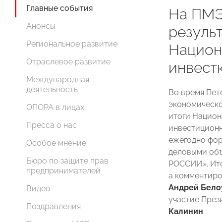
Главные события
На ПМЭ
Анонсы
резуль
Региональное развитие
Национ
Отраслевое развитие
инвест
Международная
деятельность
Во время Пет
экономическо
ОПОРА в лицах
итоги Национ
Пресса о нас
инвестиционн
ежегодно фор
Особое мнение
деловыми объ
Бюро по защите прав
РОССИИ». Ито
предпринимателей
а комментиро
Андрей Бело
Видео
участие Пре
Поздравления
Калинин
.