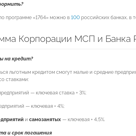
формить?
 по программе «1764» можно в
100
российских банках, в т
мма Корпорации МСП и Банка 
ы на кредит?
ься льготным кредитом смогут малые и средние предприя
со ставками:
редприятий — ключевая ставка + 3%;
едприятий — ключевая + 4%;
дприятий
и
самозанятых
— ключевая + 4,5%.
та и срок погашения