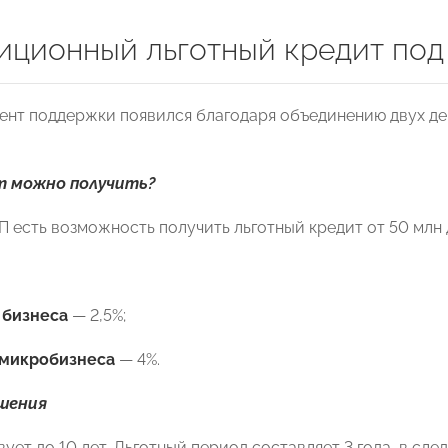
иционный льготный кредит под
ент поддержки появился благодаря объединению двух д
т можно получить?
П есть возможность получить льготный кредит от 50 млн 
 бизнеса
— 2,5%;
микробизнеса
— 4%.
шения
ует до 10 лет. Льготный период составляет 3 года, в сл