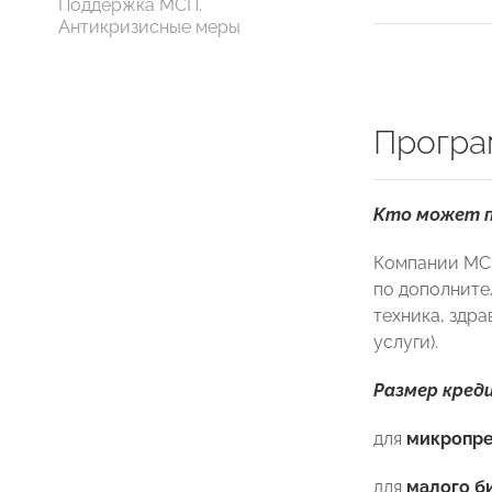
Поддержка МСП.
Антикризисные меры
Програ
Кто может п
Компании МСБ
по дополните
техника, здр
услуги).
Размер кред
для
микропре
для
малого б