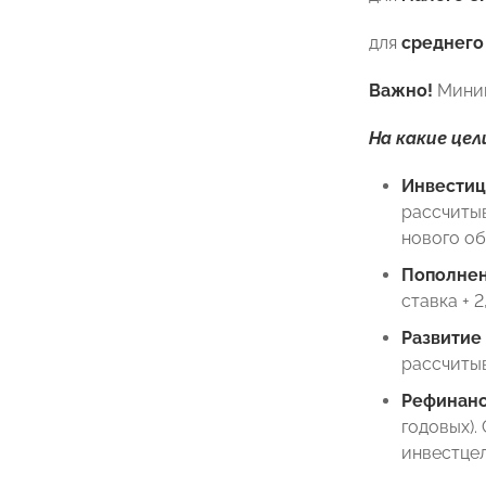
для
среднего
Важно!
Миним
На какие цел
Инвести
рассчитыв
нового о
Пополнен
ставка + 
Развитие
рассчитыв
Рефинан
годовых).
инвестцел