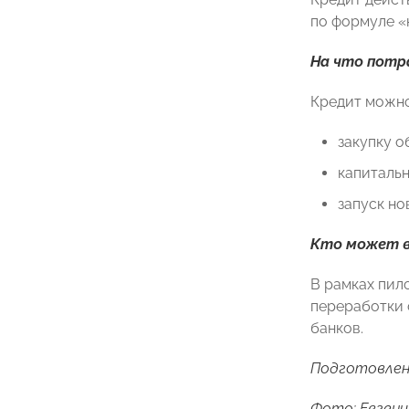
по формуле «к
На что пот
Кредит можно
закупку о
капиталь
запуск но
Кто может в
В рамках пил
переработки 
банков.
Подготовлен
Фото: Евгени