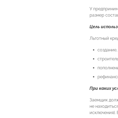
У предприним
размер состав
Цель исполь
Льготный кре
создание,
строитель
пополнен
рефинанс
При каких у
Заемщик долж
не находиться
исключения).