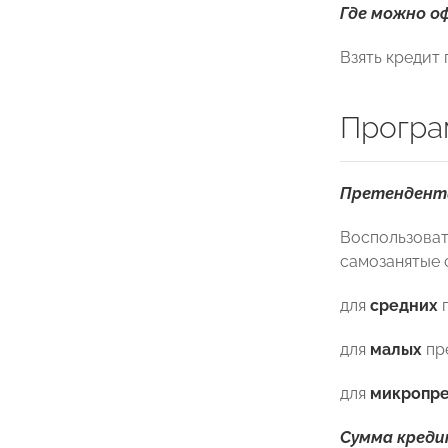
Где можно о
Взять кредит
Програ
Претендент
Воспользоват
самозанятые 
для
средних
п
для
малых
пр
для
микропре
Сумма креди