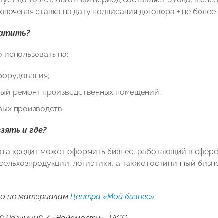
лючевая ставка на дату подписания договора + не более 
ратить?
 использовать на:
борудования;
ный ремонт производственных помещений;
вых производств.
зять и где?
ота кредит может оформить бизнес, работающий в сфер
сельхозпродукции, логистики, а также гостиничный бизн
о по материалам
Центра «Мой бизнес»
й Разумный /
«
Ведомости
»
, ТАСС