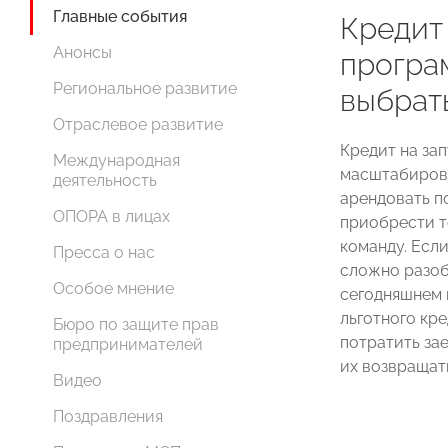
Главные события
Кредит 
Анонсы
програ
Региональное развитие
выбрат
Отраслевое развитие
Кредит на зап
Международная
масштабиров
деятельность
арендовать п
ОПОРА в лицах
приобрести т
команду. Если
Пресса о нас
сложно разоб
Особое мнение
сегодняшнем 
льготного кр
Бюро по защите прав
потратить за
предпринимателей
их возвращат
Видео
Поздравления