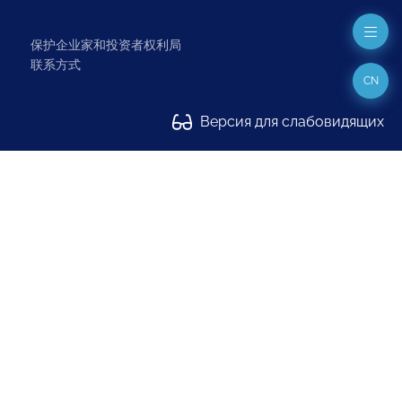
保护企业家和投资者权利局
联系方式
CN
Версия для слабовидящих