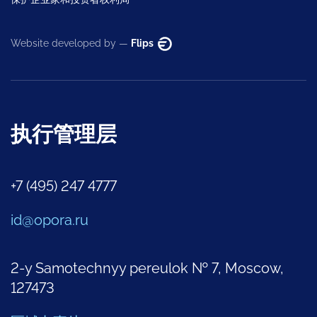
Website developed by —
Flips
执行管理层
+7 (495) 247 4777
id@opora.ru
2-y Samotechnyy pereulok № 7, Moscow,
127473