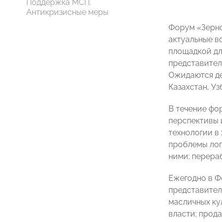
Поддержка МСП.
Антикризисные меры
Форум «Зерно
актуальные в
площадкой дл
представител
Ожидаются де
Казахстан, Уз
В течение фо
перспективы 
технологии в
проблемы лог
ними; перера
Ежегодно в Ф
представител
масличных ку
власти; прод