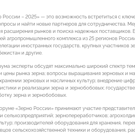
 России – 2025» — это возможность встретиться с ключ
опросы и найти новые партнеров для сотрудничества. М
я расширения рынков и поиска надежных поставщиков. Е
ей агропромышленного комплекса из 25 регионов России,
легации иностранных государств, крупных участников зе
бекистан и другие.
рума эксперты обсудят максимально широкий спектр тем
и цены рынка зерна; вопросы выращивания зерновых и м
 хранении зерновых и масличных культур; внедрение цифр
истики и реализации зерна и зернобобовых; государств
ботку зерна и зернобобовых.
оруме «Зерно России» принимают участие представител
и сельхозпредприятий; зернопереработчиков; агрохолдин
льтур; производителей оборудования для хранения, перев
авцов сельскохозяйственной техники и оборудования, ра