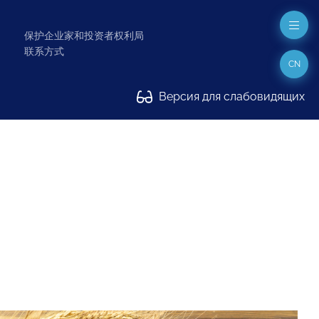
保护企业家和投资者权利局
联系方式
CN
Версия для слабовидящих