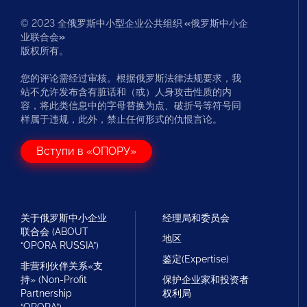
© 2023 全俄罗斯中小型企业公共组织
«
俄罗斯中小企
业联合会
»
版权所有。
您的评论需经过审核。根据俄罗斯法律法规要求，我
站不允许发布含有脏话和（或）人身攻击性质的内
容，将此类信息中的字母替换为点、破折号等符号同
样属于违规，此外，禁止任何形式的仇恨言论。
Вступи в «ОПОРУ»
关于俄罗斯中小企业
经理局和委员会
联合会 (ABOUT
地区
“OPORA RUSSIA”)
鉴定(Expertise)
非营利伙伴关系«支
持» (Non-Profit
保护企业家和投资者
Partnership
权利局