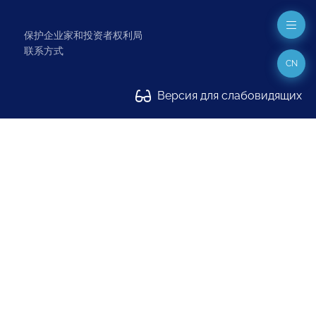
保护企业家和投资者权利局
联系方式
CN
Версия для слабовидящих