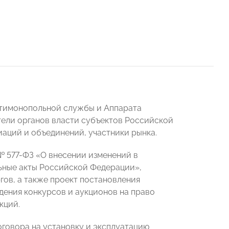
нтимонопольной службы и Аппарата
тели органов власти субъектов Российской
аций и объединений, участники рынка.
 № 577-ФЗ «О внесении изменений в
ьные акты Российской Федерации»,
ов, а также проект постановления
ения конкурсов и аукционов на право
кций.
оговора на установку и эксплуатацию