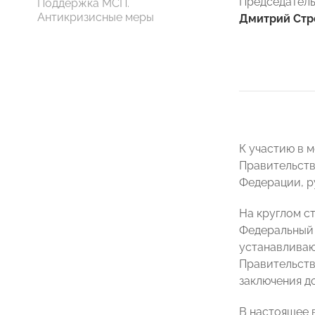
Председател
Поддержка МСП.
Антикризисные меры
Дмитрий Стр
К участию в 
Правительств
Федерации, р
На круглом с
Федеральный 
устанавливаю
Правительств
заключения д
В настоящее 