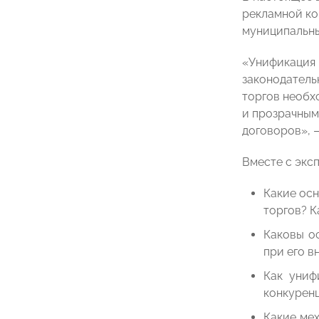
рекламной ко
муниципальны
«Унификация 
законодатель
торгов необх
и прозрачным
договоров», 
Вместе с экс
Какие осн
торгов? К
Каковы о
при его в
Как униф
конкурен
Какие ме