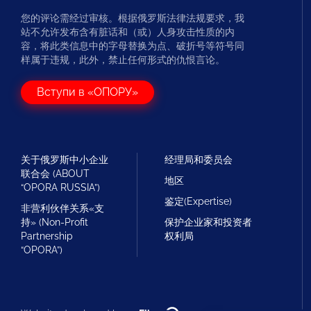
您的评论需经过审核。根据俄罗斯法律法规要求，我
站不允许发布含有脏话和（或）人身攻击性质的内
容，将此类信息中的字母替换为点、破折号等符号同
样属于违规，此外，禁止任何形式的仇恨言论。
Вступи в «ОПОРУ»
关于俄罗斯中小企业
经理局和委员会
联合会 (ABOUT
地区
“OPORA RUSSIA”)
鉴定(Expertise)
非营利伙伴关系«支
持» (Non-Profit
保护企业家和投资者
Partnership
权利局
“OPORA”)