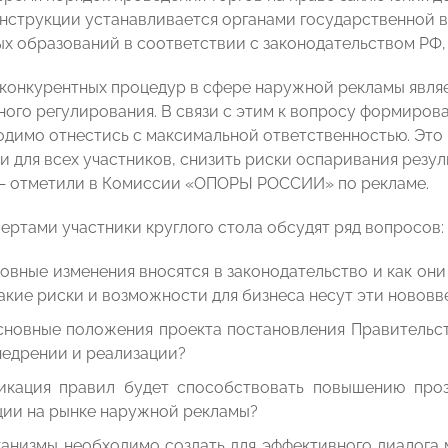
нструкции устанавливается органами государственной 
х образований в соответствии с законодательством РФ,
конкурентных процедур в сфере наружной рекламы явля
ного регулирования. В связи с этим к вопросу формиров
одимо отнестись с максимальной ответственностью. Это
и для всех участников, снизить риски оспаривания резу
— отметили в Комиссии «ОПОРЫ РОССИИ» по рекламе.
пертами участники круглого стола обсудят ряд вопросов:
овные изменения вносятся в законодательство и как он
акие риски и возможности для бизнеса несут эти нововв
сновные положения проекта постановления Правительст
недрении и реализации?
икация правил будет способствовать повышению про
ции на рынке наружной рекламы?
ханизмы необходимо создать для эффективного диалога