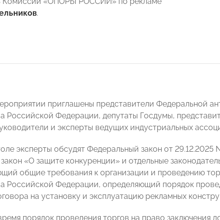
ь Комиссии «ОПОРЫ РОССИИ» по рекламе
ельников
.
мероприятии приглашены представители Федеральной а
а Российской Федерации, депутаты Госдумы, представи
уководители и эксперты ведущих индустриальных ассоци
толе эксперты обсудят Федеральный закон от 29.12.2025
закон «О защите конкуренции» и отдельные законодател
щий общие требования к организации и проведению торг
а Российской Федерации, определяющий порядок провед
оговора на установку и эксплуатацию рекламных констру
время порядок проведения торгов на право заключения д