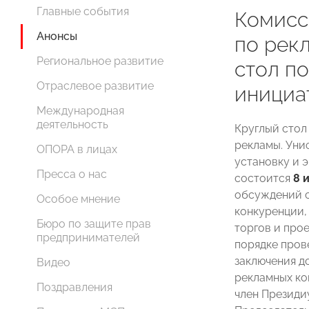
Главные события
Комис
Анонсы
по рек
Региональное развитие
стол п
Отраслевое развитие
инициа
Международная
деятельность
Круглый стол
рекламы. Уни
ОПОРА в лицах
установку и 
Пресса о нас
состоится
8 
обсуждений с
Особое мнение
конкуренции,
Бюро по защите прав
торгов и про
предпринимателей
порядке пров
заключения д
Видео
рекламных ко
Поздравления
член Президи