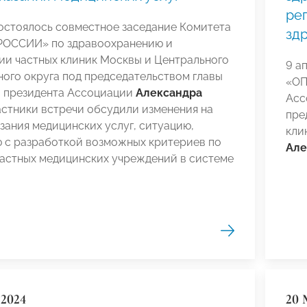
ре
остоялось совместное заседание Комитета
зд
ОССИИ» по здравоохранению и
ии частных клиник Москвы и Центрального
9 а
ого округа под председательством главы
«ОП
, президента Ассоциации
Александра
Асс
частники встречи обсудили изменения на
пре
зания медицинских услуг, ситуацию,
кли
ю с разработкой возможных критериев по
Але
частных медицинских учреждений в системе
2024
20 