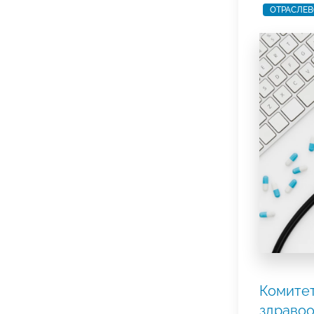
ОТРАСЛЕВ
Комите
здраво