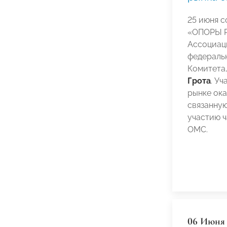
25 июня с
«ОПОРЫ Р
Ассоциац
федеральн
Комитета
Грота
. У
рынке ока
связанну
участию 
ОМС.
06 Июня 