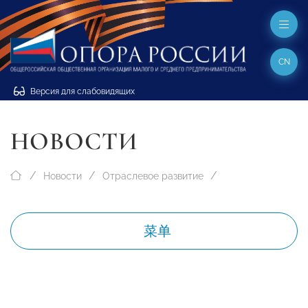
CN
Версия для слабовидящих
НОВОСТИ
Новости
Отраслевое развитие
菜单