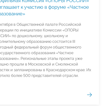
офильная Комиссия «ОПОРЫ РОССИИ»
иглашает к участию в форуме «Частное
разование»
октября в Общественной палате Российской
ерации по инициативе Комиссии «ОПОРЫ
СИИ» по дошкольному, школьному и
олнительному образованию состоится III
годный федеральный форум общественного
осударственного образования «Частное
азование». Региональные этапы проекта уже
ешно прошли в Московской и Смоленской
астях и запланированы в Краснодарском крае. Их
етило более 500 представителей отрасли.