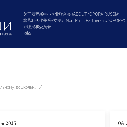
关于俄罗斯中小企业联合会 (ABOUT “OPORA RUSSIA”)
非营利伙伴关系«支持» (Non-Profit Partnership “OPORA”)
经理局和委员会
地区
Дополнительному, дошкольному и школьному образованию
ря 2025
08 