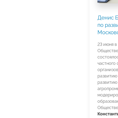
Денис Б
по разв
Москов
23 июня в
Обществе
состоялос
частного 
организов
развитию
развитию
агропром
модериро
образова
Обществе
Констант