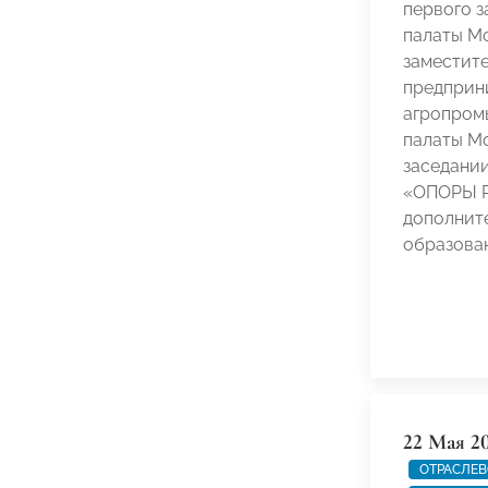
первого 
палаты М
заместит
предприн
агропром
палаты М
заседани
«ОПОРЫ Р
дополнит
образов
22 Мая 2
ОТРАСЛЕВ