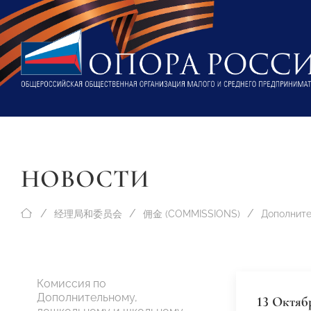
НОВОСТИ
经理局和委员会
佣金 (COMMISSIONS)
Комиссия по
Дополнительному,
13 Октяб