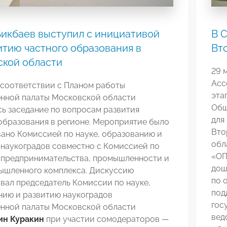
икбаев выступил с инициативой
В 
итию частного образования в
Вт
ской области
29 
Асс
 соответствии с Планом работы
эта
нной палаты Московской области
Общ
ь заседание по вопросам развития
для
образования в регионе. Мероприятие было
Вто
ано Комиссией по науке, образованию и
обл
 наукоградов совместно с Комиссией по
«ОП
 предпринимательства, промышленности и
дош
ышленного комплекса. Дискуссию
по 
вал председатель Комиссии по науке,
под
нию и развитию наукоградов
гос
нной палаты Московской области
вед
ин Куракин
при участии сомодераторов —