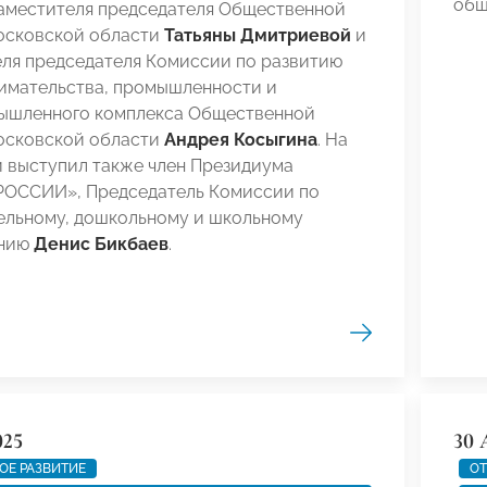
общ
заместителя председателя Общественной
осковской области
Татьяны Дмитриевой
и
еля председателя Комиссии по развитию
имательства, промышленности и
ышленного комплекса Общественной
осковской области
Андрея Косыгина
. На
и выступил также член Президиума
ОССИИ», Председатель Комиссии по
ельному, дошкольному и школьному
анию
Денис Бикбаев
.
025
30 
ОЕ РАЗВИТИЕ
ОТ