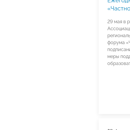
Ежегод
«Частно
29 мая в
Ассоциац
регионал
форума «Ч
подписан
меры под
образоват