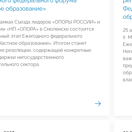
ного федерального форума
ре
е образование»
Фе
об
 рамках Съезда лидеров «ОПОРЫ РОССИИ» и
ии «НП «ОПОРА» в Смоленске состоится
25 
ьный этап Ежегодного федерального
(г.
астное образование». Итогом станет
Еже
ие резолюции, содержащей конкретные
Нег
держки негосударственного
важ
ельного сектора.
пре
обр
вла