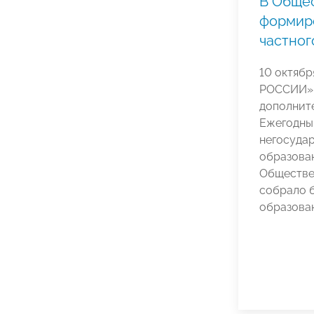
В Общес
формир
частног
10 октяб
РОССИИ» 
дополните
Ежегодны
негосуда
образова
Обществе
собрало 
образован