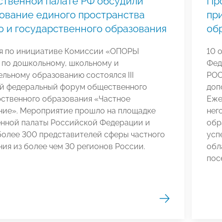
твенной палате РФ обсудили
Пр
ование единого пространства
пр
о и государственного образования
об
ря по инициативе Комиссии «ОПОРЫ
10 
по дошкольному, школьному и
Фед
льному образованию состоялся III
РОС
й федеральный форум общественного
доп
рственного образования «Частное
Еже
ние». Мероприятие прошло на площадке
нег
нной палаты Российской Федерации и
обр
более 300 представителей сферы частного
усп
ия из более чем 30 регионов России.
обл
пос