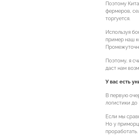
Поэтому Кита
фермеров, се
торгуется.
Используя бон
пример наш к
Промежуточно
Поэтому, я с
даст нам воз
У вас есть у
В первую оче
логистики до 
Если мы срав
Но у приморц
проработать.