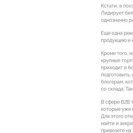
Кстати, в по
Лидирует бел
однозначно р
Еще одна рек
продукцию и е
Кроме того, 
крупные торго
приходит в б
подготовить,
блогерам, ко
со склада. Та
В сфере B2B 
которые уже 
Для этого отк
найти и аккр
привезете на