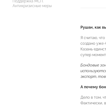
Поддержка МСП.
Антикризисные меры
Рушан, как в
Я считаю, чт
создано уже 4
Казань единст
супер момент
Бондовые зон
используются
экспорт, тов
А почему бо
Дело в том, ч
Фактически, 