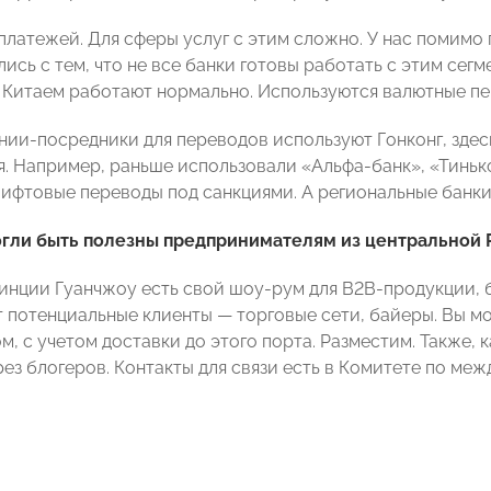
 платежей. Для сферы услуг с этим сложно. У нас помимо
ись с тем, что не все банки готовы работать с этим сегм
Китаем работают нормально. Используются валютные пе
нии-посредники для переводов используют Гонконг, здесь
я. Например, раньше использовали «Альфа-банк», «Тиньк
вифтовые переводы под санкциями. А региональные банки
огли быть полезны предпринимателям из центральной 
винции Гуанчжоу есть свой шоу-рум для B2B-продукции, б
т потенциальные клиенты — торговые сети, байеры. Вы м
, с учетом доставки до этого порта. Разместим. Также, 
рез блогеров. Контакты для связи есть в Комитете по 