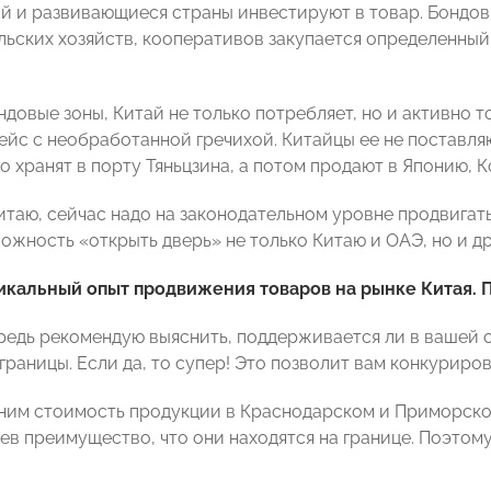
й и развивающиеся страны инвестируют в товар. Бондовые
льских хозяйств, кооперативов закупается определенный 
довые зоны, Китай не только потребляет, но и активно т
ейс с необработанной гречихой. Китайцы ее не поставляю
 хранят в порту Тяньцзина, а потом продают в Японию, К
читаю, сейчас надо на законодательном уровне продвигат
можность «открыть дверь» не только Китаю и ОАЭ, но и д
никальный опыт продвижения товаров на рынке Китая.
редь рекомендую выяснить, поддерживается ли в вашей 
границы. Если да, то супер! Это позволит вам конкуриро
ним стоимость продукции в Краснодарском и Приморском
ев преимущество, что они находятся на границе. Поэтом