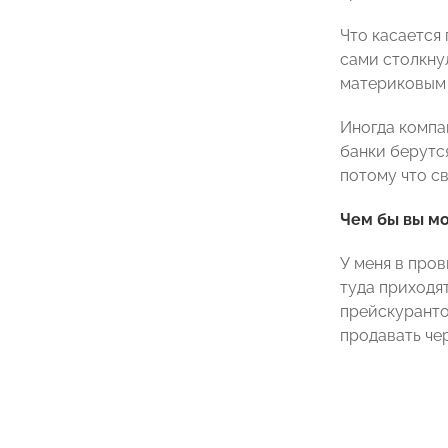
Что касается
сами столкнул
материковым 
Иногда компа
банки берутс
потому что с
Чем бы вы м
У меня в про
туда приходя
прейскурантом
продавать че