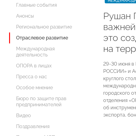
МЕЖДУНАРОДН
Главные события
Рушан 
Анонсы
важней
Региональное развитие
это со
Отраслевое развитие
на тер
Международная
деятельность
29-30 июня в
ОПОРА в лицах
РОССИИ» и А
Пресса о нас
круглого ст
международны
Особое мнение
городского о
Бюро по защите прав
отделения 
предпринимателей
об инструмен
экспорта, бо
Видео
Поздравления