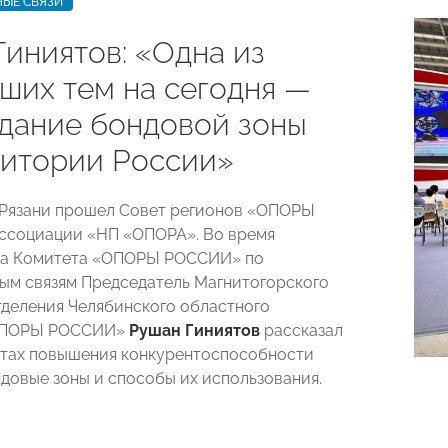
ЫЕ СВЯЗИ
Гиниятов: «Одна из
ших тем на сегодня —
здание бондовой зоны
ритории России»
 Рязани прошел Совет регионов «ОПОРЫ
ссоциации «НП «ОПОРА». Во время
ола Комитета «ОПОРЫ РОССИИ» по
м связям Председатель Магнитогорского
тделения Челябинского областного
«ОПОРЫ РОССИИ»
Рушан Гиниятов
рассказал
тах повышения конкурентоспособности
ндовые зоны и способы их использования.