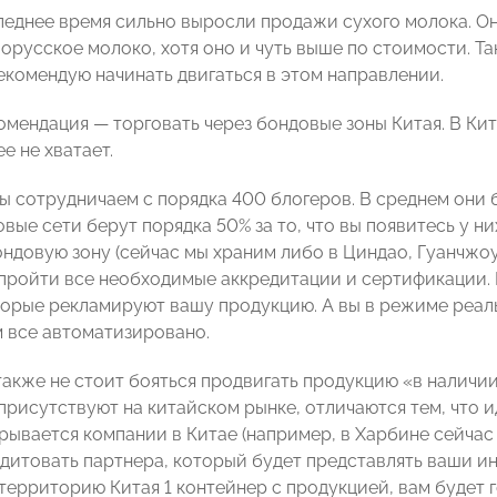
следнее время сильно выросли продажи сухого молока. О
орусское молоко, хотя оно и чуть выше по стоимости. Та
екомендую начинать двигаться в этом направлении.
омендация — торговать через бондовые зоны Китая. В Ки
е не хватает.
мы сотрудничаем с порядка 400 блогеров. В среднем они 
вые сети берут порядка 50% за то, что вы появитесь у н
ондовую зону (сейчас мы храним либо в Циндао, Гуанчжоу
 пройти все необходимые аккредитации и сертификации.
торые рекламируют вашу продукцию. А вы в режиме реаль
м все автоматизировано.
также не стоит бояться продвигать продукцию «в наличи
присутствуют на китайском рынке, отличаются тем, что и
рывается компании в Китае (например, в Харбине сейчас 
едитовать партнера, который будет представлять ваши и
 территорию Китая 1 контейнер с продукцией, вам будет 