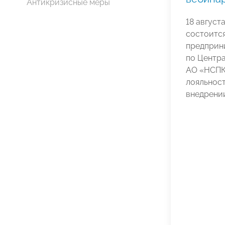
Антикризисные меры
18 август
состоитс
предприн
по Центр
АО «НСПК
лояльност
внедрении