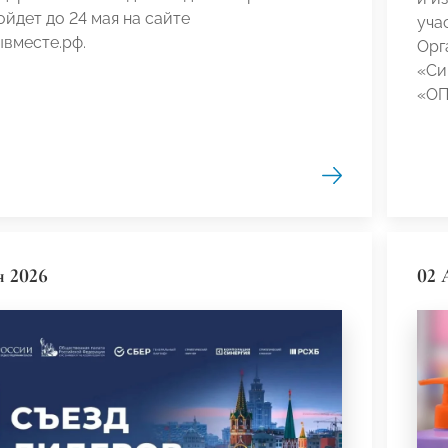
ойдет до 24 мая на сайте
уча
вместе.рф.
Орг
«Си
«ОП
я 2026
02 