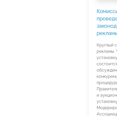
Комисс
проведе
законод
реклам
Круглый 
рекламы. 
установк
состоитс
обсуждени
конкуренц
процедуры
Правител
и аукцион
установку
Модериро
Ассоциац