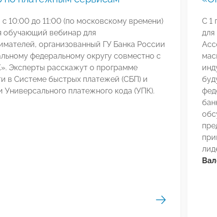
а с 10:00 до 11:00 (по московскому времени)
С 1
я обучающий вебинар для
для
имателей, организованный ГУ Банка России
Асс
альному федеральному округу совместно с
мас
». Эксперты расскажут о программе
инд
и в Системе быстрых платежей (СБП) и
буд
 Универсального платежного кода (УПК).
фед
бан
обс
пре
при
лид
Вал