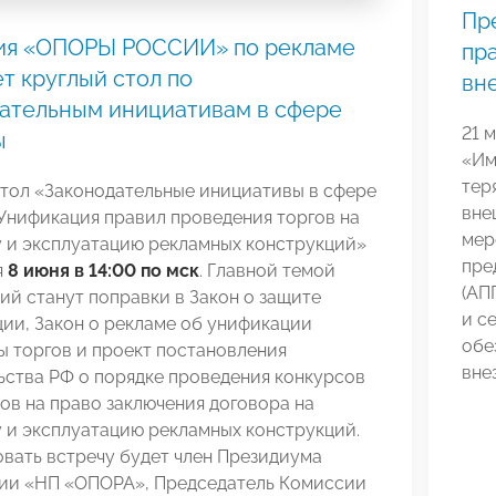
Пр
ия «ОПОРЫ РОССИИ» по рекламе
пр
т круглый стол по
вн
ательным инициативам в сфере
21 
ы
«Им
тер
стол «Законодательные инициативы в сфере
вне
Унификация правил проведения торгов на
мер
у и эксплуатацию рекламных конструкций»
пре
я
8 июня в 14:00 по мск
. Главной темой
(АП
й станут поправки в Закон о защите
и с
ии, Закон о рекламе об унификации
обе
 торгов и проект постановления
вне
ьства РФ о порядке проведения конкурсов
ов на право заключения договора на
 и эксплуатацию рекламных конструкций.
вать встречу будет член Президиума
ии «НП «ОПОРА», Председатель Комиссии