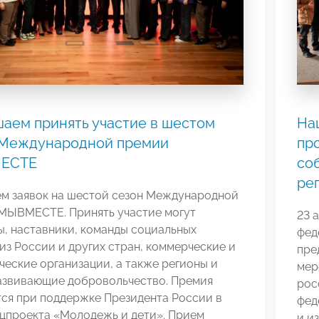
аем принять участие в шестом
На
 Международной премии
пр
ЕСТЕ
со
ре
ем заявок на шестой сезон Международной
МЫВМЕСТЕ. Принять участие могут
23 
, наставники, команды социальных
фед
из России и других стран, коммерческие и
пре
еские организации, а также регионы и
мер
развивающие добровольчество. Премия
рос
ся при поддержке Президента России в
фед
ацпроекта «Молодежь и дети». Прием
и и