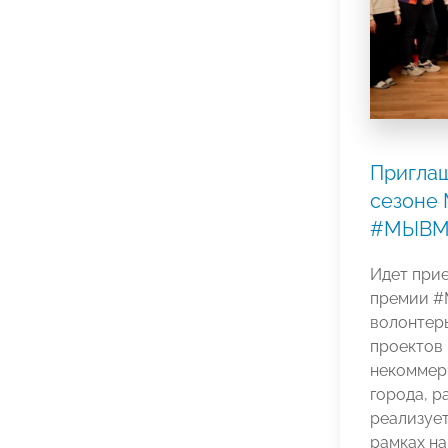
Приглаш
сезоне
#МЫВМ
Идет при
премии #
волонтеры
проектов 
некоммерч
города, 
реализует
рамках н