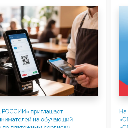
 РОССИИ» приглашает
На
инимателей на обучающий
«О
р по платежным сервисам
«О