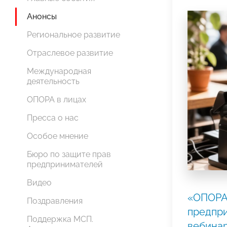
Анонсы
Региональное развитие
Отраслевое развитие
Международная
деятельность
ОПОРА в лицах
Пресса о нас
Особое мнение
Бюро по защите прав
предпринимателей
Видео
«ОПОРА
Поздравления
предпр
Поддержка МСП.
вебина