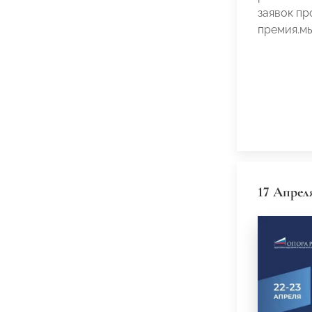
заявок пр
премия.мы
17 Апрел