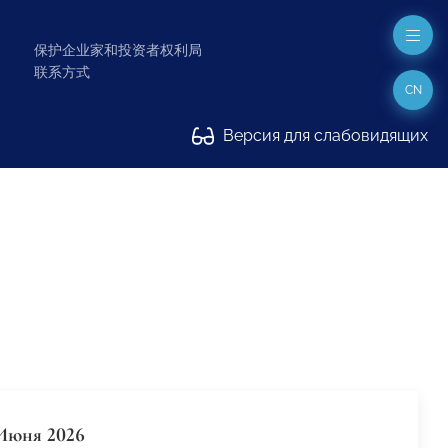
保护企业家和投资者权利局
联系方式
CN
Версия для слабовидящих
Июня 2026