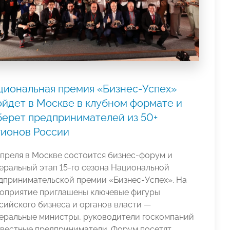
циональная премия «Бизнес‑Успех»
ойдет в Москве в клубном формате и
берет предпринимателей из 50+
гионов России
апреля в Москве состоится бизнес-форум и
еральный этап 15-го сезона Национальной
дпринимательской премии «Бизнес-Успех». На
оприятие приглашены ключевые фигуры
сийского бизнеса и органов власти —
еральные министры, руководители госкомпаний
звестные предприниматели. Форум посетят