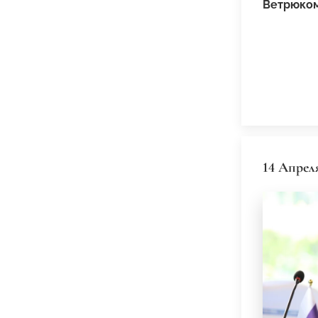
Ветрюко
14 Апрел