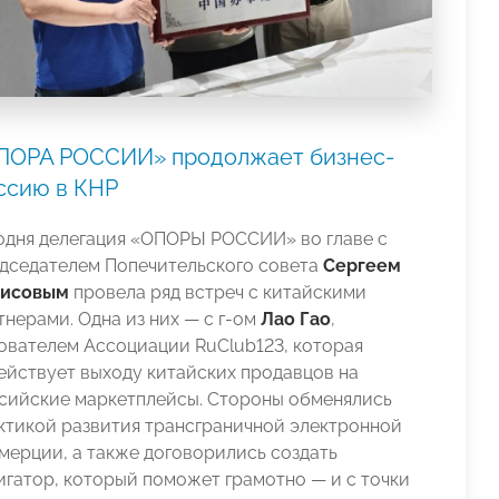
ПОРА РОССИИ» продолжает бизнес-
ссию в КНР
одня делегация «ОПОРЫ РОССИИ» во главе с
дседателем Попечительского совета
Сергеем
исовым
провела ряд встреч с китайскими
тнерами. Одна из них — c г-ом
Лао Гао
,
ователем Ассоциации RuClub123, которая
ействует выходу китайских продавцов на
сийские маркетплейсы. Стороны обменялись
ктикой развития трансграничной электронной
мерции, а также договорились создать
игатор, который поможет грамотно — и с точки