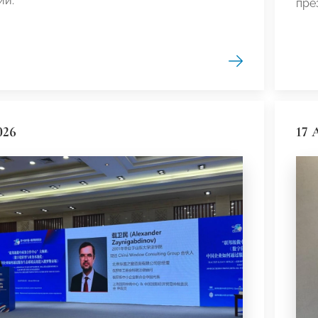
ий.
пре
026
17 