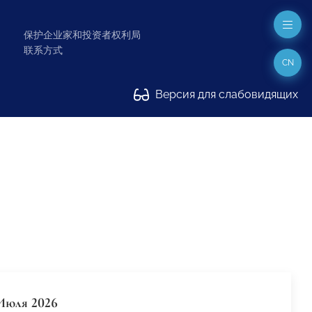
保护企业家和投资者权利局
联系方式
CN
Версия для слабовидящих
Июля 2026