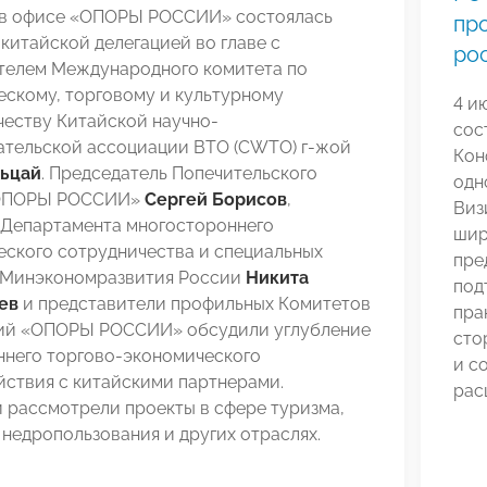
а в офисе «ОПОРЫ РОССИИ» состоялась
пр
 китайской делегацией во главе с
ро
телем Международного комитета по
ескому, торговому и культурному
4 и
честву Китайской научно-
сос
ательской ассоциации ВТО (CWTO) г-жой
Кон
ьцай
. Председатель Попечительского
одн
«ОПОРЫ РОССИИ»
Сергей Борисов
,
Виз
 Департамента многостороннего
шир
еского сотрудничества и специальных
пре
 Минэкономразвития России
Никита
под
ев
и представители профильных Комитетов
пра
ий «ОПОРЫ РОССИИ» обсудили углубление
сто
ннего торгово-экономического
и с
йствия с китайскими партнерами.
рас
 рассмотрели проекты в сфере туризма,
 недропользования и других отраслях.