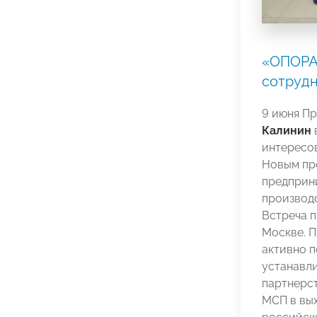
«ОПОРА
сотрудн
9 июня П
Калинин
интересов
Новым пр
предприни
производс
Встреча 
Москве. 
активно 
устанавли
партнерс
МСП в вых