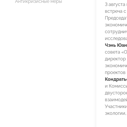
Антикризисные меры
3 август
встреча с
Председа
экономич
сотрудни
исследов
Чэнь Юан
совета 
директор
экономич
проектов
Кондрать
и Комисс
двусторо
взаимоде
Участники
экологии,