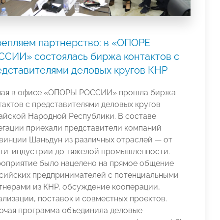
репляем партнерство: в «ОПОРЕ
ССИИ» состоялась биржа контактов с
едставителями деловых кругов КНР
мая в офисе «ОПОРЫ РОССИИ» прошла биржа
тактов с представителями деловых кругов
айской Народной Республики. В составе
егации приехали представители компаний
винции Шаньдун из различных отраслей — от
ти-индустрии до тяжелой промышленности.
оприятие было нацелено на прямое общение
сийских предпринимателей с потенциальными
тнерами из КНР, обсуждение кооперации,
ализации, поставок и совместных проектов.
очая программа объединила деловые