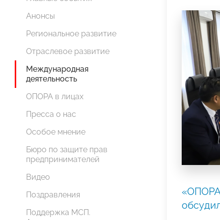
Анонсы
Региональное развитие
Отраслевое развитие
Международная
деятельность
ОПОРА в лицах
Пресса о нас
Особое мнение
Бюро по защите прав
предпринимателей
Видео
«ОПОРА
Поздравления
обсуди
Поддержка МСП.