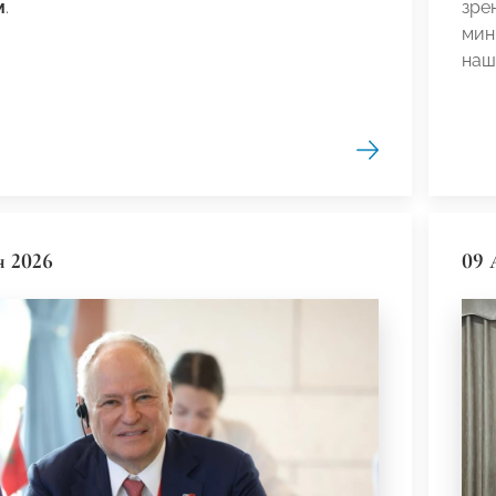
м
.
зре
мин
наш
я 2026
09 