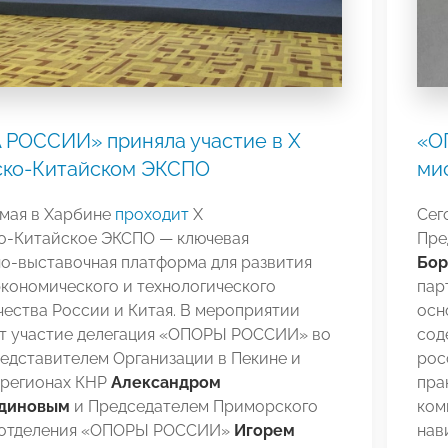
 РОССИИ» приняла участие в Х
«О
ско‑Китайском ЭКСПО
ми
1 мая в Харбине
проходит
Х
Сег
о‑Китайское ЭКСПО — ключевая
Пре
о‑выставочная платформа для развития
Бор
кономического и технологического
пар
ества России и Китая. В мероприятии
осн
т участие делегация «ОПОРЫ РОССИИ» во
сод
редставителем Организации в Пекине и
рос
 регионах КНР
Александром
пра
бдиновым
и Председателем Приморского
ком
 отделения «ОПОРЫ РОССИИ»
Игорем
нав