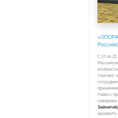
«ОПОРА
Россий
С 17 по 2
Российск
конгрессн
торгово‑э
сотруднич
принимае
главе с п
северных
Зайнига
краевого