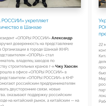
 РОССИИ» укрепляет
Ук
ичество в Шанхае
РО
пр
резидент «ОПОРЫ РОССИИ»
Александр
вручил доверенность на представление
22 
 Организации в городе Шанхай (КНР).
кон
едставителем «ОПОРЫ» стал
Кит
матель, владелец заводов по
дел
тву строительных кранов г-н
Чжу Хаосян
.
про
прошла в офисе «ОПОРЫ РОССИИ» в
бью
Представители «ОПОРЫ РОССИИ» в КНР
Мер
помогают российским предпринимателям
рос
вать двусторонние связи, новые
пар
тва, оказывают поддержку российским
лок
оде на китайский рынок, а китайским — на
Раб