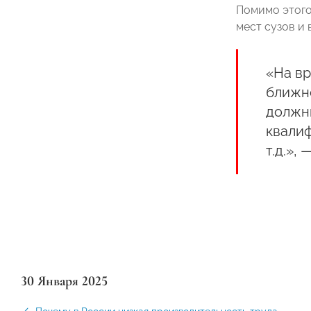
Помимо этого
мест сузов и
«На вр
ближне
должны
квалиф
т.д.»,
30 Января 2025