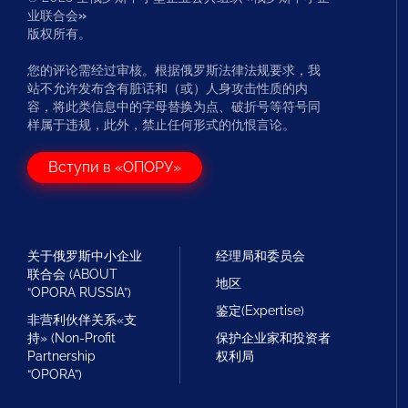
业联合会
»
版权所有。
您的评论需经过审核。根据俄罗斯法律法规要求，我
站不允许发布含有脏话和（或）人身攻击性质的内
容，将此类信息中的字母替换为点、破折号等符号同
样属于违规，此外，禁止任何形式的仇恨言论。
Вступи в «ОПОРУ»
关于俄罗斯中小企业
经理局和委员会
联合会 (ABOUT
地区
“OPORA RUSSIA”)
鉴定(Expertise)
非营利伙伴关系«支
持» (Non-Profit
保护企业家和投资者
Partnership
权利局
“OPORA”)