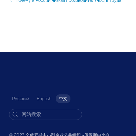
Почему в России низкая производительность труда
Русский
English
中文
© 2023 全俄罗斯中小型企业公共组织
«
俄罗斯中小企