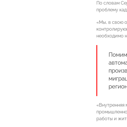
По словам Се
проблему кад
«Мы, в свою 
контролирующ
необходимо н
Помим
автом
произ
миграц
регион
«Внутренняя 
промышленнос
работы и жит