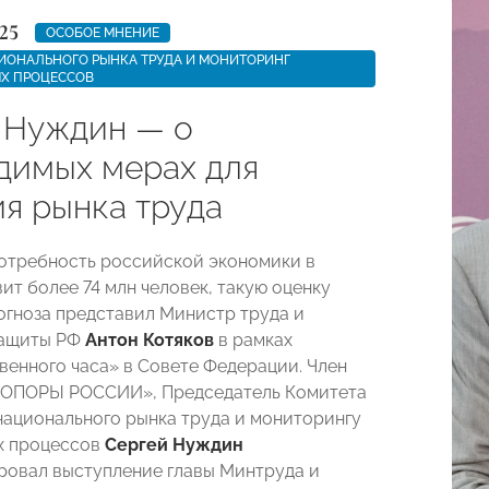
25
ОСОБОЕ МНЕНИЕ
ИОНАЛЬНОГО РЫНКА ТРУДА И МОНИТОРИНГ
Х ПРОЦЕССОВ
 Нуждин — о
димых мерах для
ия рынка труда
потребность российской экономики в
ит более 74 млн человек, такую оценку
огноза представил Министр труда и
защиты РФ
Антон Котяков
в рамках
венного часа» в Совете Федерации. Член
«ОПОРЫ РОССИИ», Председатель Комитета
национального рынка труда и мониторингу
х процессов
Сергей Нуждин
овал выступление главы Минтруда и