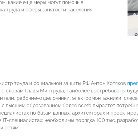
ом, какие еще меры могут помочь в
ка труда и сферы занятости населения.
нистр труда и социальной защиты РФ Антон Котяков
пре
По словам Главы Минтруда, наиболее востребованы буд
оители, рабочие-отделочники, электромонтажники, слес
 с высшим образованием более всего вырастет потребнос
пециалистах по базам данных, архитекторах и проектир
в IT-специалистах: необходимы порядка 100 тыс. разрабо
и сетям.