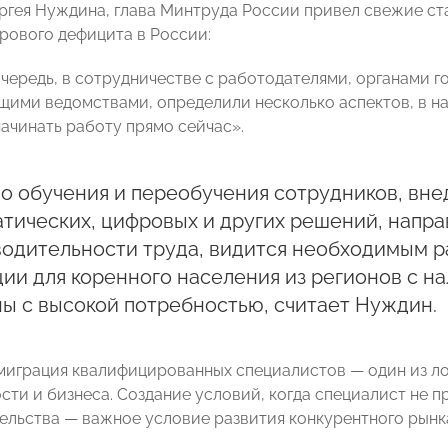
ргея Нуждина, глава Минтруда России привел свежие ст
рового дефицита в России:
очередь, в сотрудничестве с работодателями, органами г
ими ведомствами, определили несколько аспектов, в нап
ачинать работу прямо сейчас».
о обучения и переобучения сотрудников, вне
атических, цифровых и других решений, напр
водительности труда, видится необходимым 
ии для коренного населения из регионов с н
ы с высокой потребностью, считает Нуждин.
миграция квалифицированных специалистов — один из ло
ти и бизнеса. Создание условий, когда специалист не пр
ельства — важное условие развития конкурентного рынка