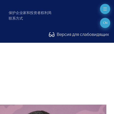
保护企业家和投资者权利局
联系方式
CN
Версия для слабовидящих