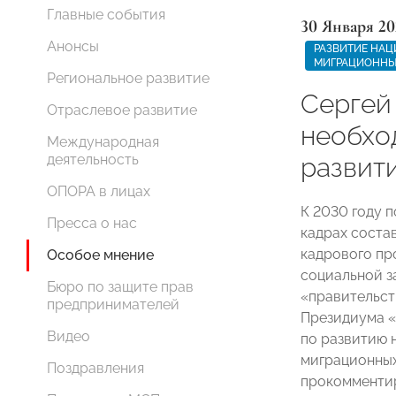
Главные события
30 Января 20
Анонсы
РАЗВИТИЕ НАЦ
МИГРАЦИОННЫ
Региональное развитие
Сергей
Отраслевое развитие
необхо
Международная
деятельность
развит
ОПОРА в лицах
К 2030 году 
Пресса о нас
кадрах состав
кадрового пр
Особое мнение
социальной 
Бюро по защите прав
«правительст
предпринимателей
Президиума 
Видео
по развитию 
миграционны
Поздравления
прокомментир