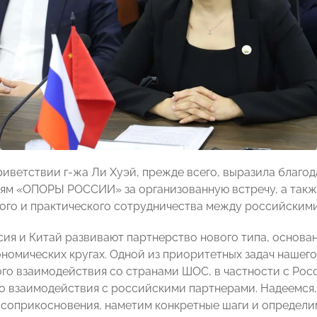
риветствии г-жа Ли Хуэй, прежде всего, выразила благо
ям «ОПОРЫ РОССИИ» за организованную встречу, а такж
ого и практического сотрудничества между российским
сия и Китай развивают партнерство нового типа, основа
ономических кругах. Одной из приоритетных задач нашег
го взаимодействия со странами ШОС, в частности с Рос
о взаимодействия с российскими партнерами. Надеемся,
 соприкосновения, наметим конкретные шаги и определи