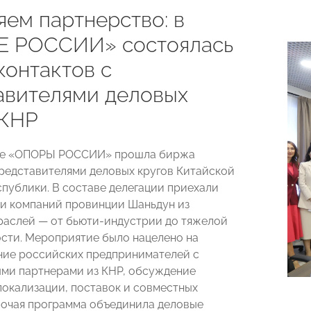
яем партнерство: в
 РОССИИ» состоялась
контактов с
авителями деловых
 КНР
исе «ОПОРЫ РОССИИ» прошла биржа
представителями деловых кругов Китайской
публики. В составе делегации приехали
и компаний провинции Шаньдун из
раслей — от бьюти-индустрии до тяжелой
ти. Мероприятие было нацелено на
ие российских предпринимателей с
ми партнерами из КНР, обсуждение
локализации, поставок и совместных
бочая программа объединила деловые