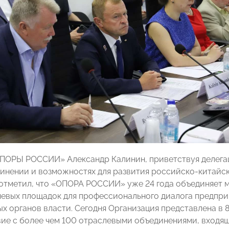
ПОРЫ РОССИИ» Александр Калинин, приветствуя делегац
инении и возможностях для развития российско-китайск
отметил, что «ОПОРА РОССИИ» уже 24 года объединяет м
чевых площадок для профессионального диалога предпр
ых органов власти. Сегодня Организация представлена в 
ие с более чем 100 отраслевыми объединениями, входя