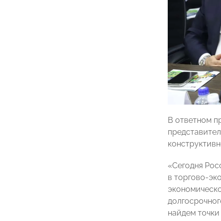
В ответном п
представител
конструктивн
«Сегодня Рос
в торгово-эк
экономическо
долгосрочног
найдем точки