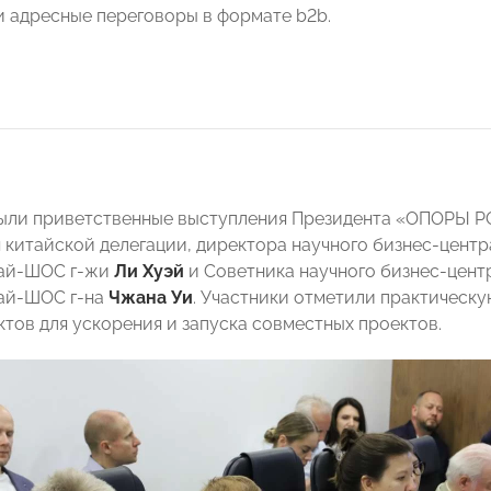
и адресные переговоры в формате b2b.
рыли приветственные выступления Президента «ОПОРЫ
 китайской делегации, директора научного бизнес-цент
тай-ШОС
г-жи
Ли Хуэй
и Советника научного бизнес-цент
ай-ШОС г-на
Чжана Уи
. Участники отметили практическ
ктов для ускорения и запуска совместных проектов.