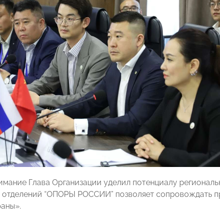
имание Глава Организации уделил потенциалу региональн
 отделений “ОПОРЫ РОССИИ” позволяет сопровождать пр
раны».