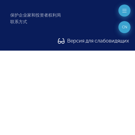
保护企业家和投资者权利局
联系方式
CN
Версия для слабовидящих