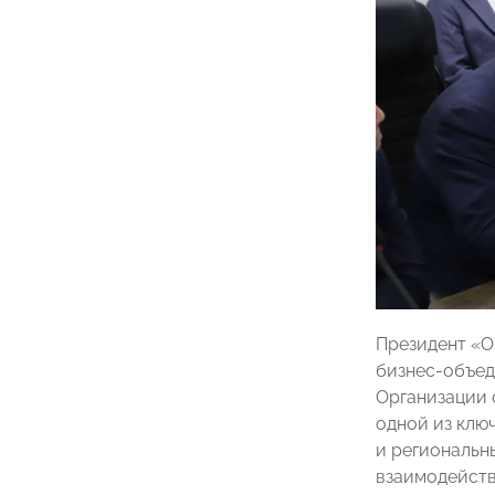
Президент «О
бизнес-объед
Организации 
одной из клю
и региональн
взаимодейств