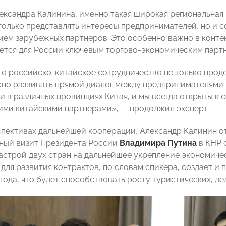
ександра Калинина, именно такая широкая региональная
олько представлять интересы предпринимателей, но и с
тием зарубежных партнеров. Это особенно важно в конте
ется для России ключевым торгово-экономическим парт
то российско-китайское сотрудничество не только продол
но развивать прямой диалог между предпринимателями 
и в различных провинциях Китая, и мы всегда открыты к
ими китайскими партнерами», — продолжил эксперт.
спективах дальнейшей кооперации, Александр Калинин от
ный визит Президента России
Владимира Путина
в КНР 
астрой двух стран на дальнейшее укрепление экономиче
для развития контрактов, по словам спикера, создает и 
 года, что будет способствовать росту туристических, д