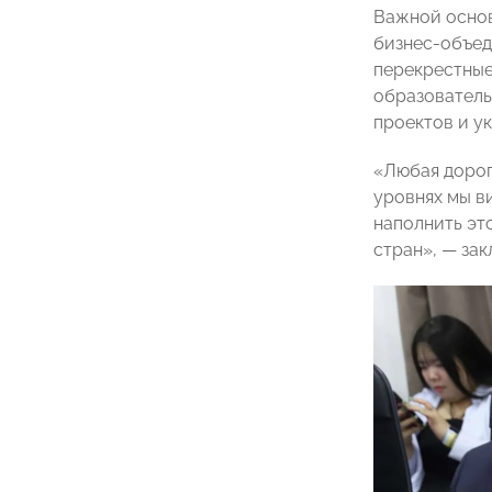
Важной основ
бизнес-объед
перекрестные
образователь
проектов и у
«Любая дорога
уровнях мы в
наполнить эт
стран», — за