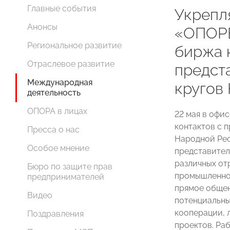
Главные события
Укрепл
Анонсы
«ОПОРЕ
Региональное развитие
биржа 
Отраслевое развитие
предст
Международная
кругов
деятельность
ОПОРА в лицах
22 мая в оф
контактов с 
Пресса о нас
Народной Рес
Особое мнение
представител
различных от
Бюро по защите прав
промышленнос
предпринимателей
прямое общен
Видео
потенциальны
кооперации, 
Поздравления
проектов. Ра