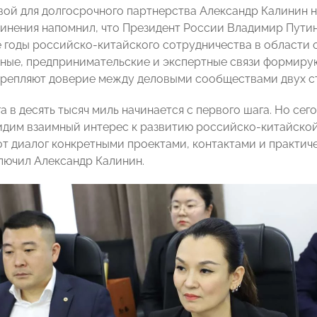
ой для долгосрочного партнерства Александр Калинин н
инения напомнил, что Президент России Владимир Пути
 годы российско-китайского сотрудничества в области 
ные, предпринимательские и экспертные связи формирую
крепляют доверие между деловыми сообществами двух с
 в десять тысяч миль начинается с первого шага. Но сего
идим взаимный интерес к развитию российско-китайской
от диалог конкретными проектами, контактами и практич
ключил Александр Калинин.