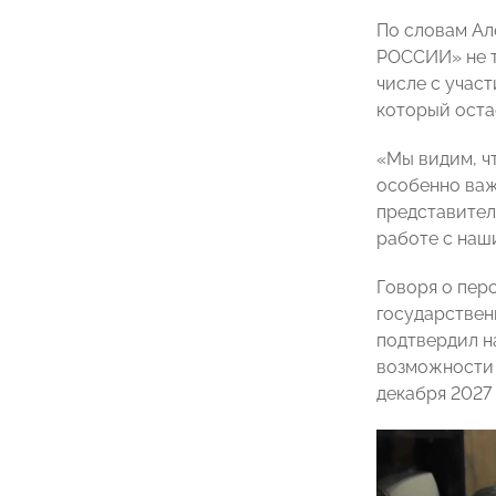
По словам Ал
РОССИИ» не т
числе с учас
который оста
«Мы видим, ч
особенно важ
представител
работе с наш
Говоря о пер
государствен
подтвердил н
возможности 
декабря 2027